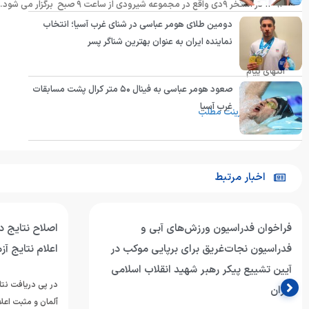
۱۳۹۴ در استخر ۹دی واقع در مجموعه شیرودی از ساعت ۹ صبح برگزار می شود.
دومین طلای هومر عباسی در شنای غرب آسیا؛ انتخاب
نماینده ایران به عنوان بهترین شناگر پسر
انتهای پیام
صعود هومر عباسی به فینال ۵۰ متر کرال پشت مسابقات
غرب آسیا
پرینت مطلب
اخبار مرتبط
فراخوان فدراسیون ورزش‌های آبی و
اصلاح نتایج د
فدراسیون نجات‌غریق برای برپایی موکب در
اعلام نتایج آ
آیین تشییع پیکر رهبر شهید انقلاب اسلامی
در پی دریافت نتا
ایران
آلمان و مثبت اعل