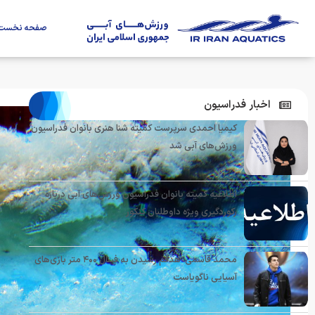
صفحه نخست
اخبار فدراسیون
کیمیا احمدی سرپرست کمیته شنا هنری بانوان فدراسیون
ورزش‌های آبی شد
اطلاعیه کمیته بانوان فدراسیون ورزش‌های آبی درباره
رکوردگیری ویژه داوطلبان کنکور
محمد قاسمی: هدفم رسیدن به فینال ۴۰۰ متر بازی‌های
آسیایی ناگویاست