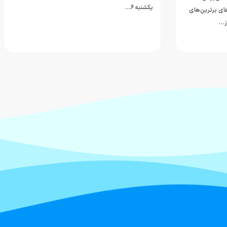
یکشنبه ۶…
ای برترین‌های
ز…