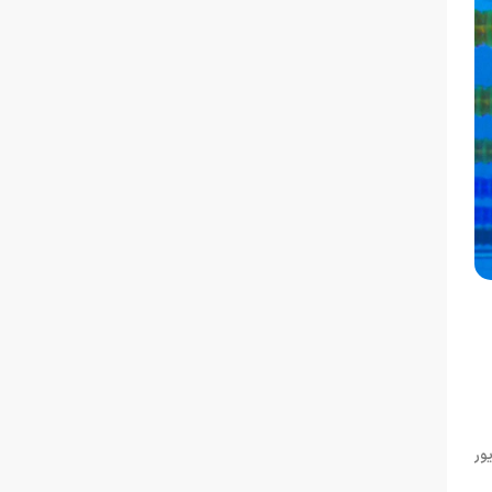
ملی مربیگری درجه ۲ شنای آقایان از روز دوشنبه مورخ ۲۳ شهریور