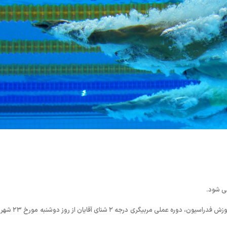
به گزارش روابط عمومی فدراسیون شنا، شیرجه و واترپلو؛ بنا به اطلاعیه کمیته آموزش فدراسیون، دوره ع