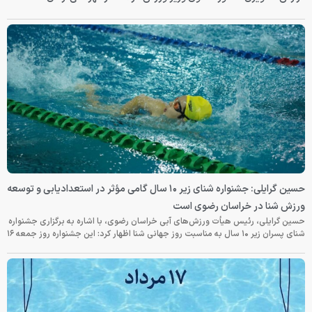
حسین گرایلی: جشنواره شنای زیر ۱۰ سال گامی مؤثر در استعدادیابی و توسعه
ورزش شنا در خراسان رضوی است
حسین گرایلی، رئیس هیأت ورزش‌های آبی خراسان رضوی، با اشاره به برگزاری جشنواره
شنای پسران زیر ۱۰ سال به مناسبت روز جهانی شنا اظهار کرد: این جشنواره روز جمعه‌ ۱۶