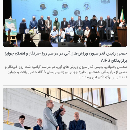
حضور رئیس فدراسیون ورزش‌های آبی در مراسم روز خبرنگار و اهدای جوایز
برگزیدگان AIPS
محسن رضوانی، رئیس فدراسیون ورزش‌های آبی، در مراسم گرامیداشت روز خبرنگار و
تقدیر از برگزیدگان هشتمین جایزه جهانی ورزشی‌نویسان AIPS حضور یافت و جوایز
تعدادی از برگزیدگان این رویداد را