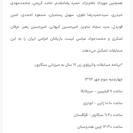
همچنین مهرداد غلام‌نژاد، حمید رضامقدم، حامد کریمی، محمدمهدی
حیدری، سیدحمیدرضا تقوی، سهیل رستمیان، مسعود احمدی، امین
قویدل، سید سجاد ساویز، امیرحسین کیهانی، امیرحسین رهبر، عرفان
لشکری و محمدجواد عباسی لیست بازیکنان اعزامی ایران را به این
مسابقات تشکیل می‌دهند.
*برنامه مسابقات واترپلوی زیر ١٧ سال به میزبانی سنگاپور:
چهارشنبه سوم مهر ١٣٩٢
ساعت ٩ فیلیپین – سریلانکا
ساعت ١۰:١۰ ژاپن – انونزی
ساعت ١١:٢۰ سنگاپور – قزاقستان
ساعت ١٢:٣۰ چین هندوستان