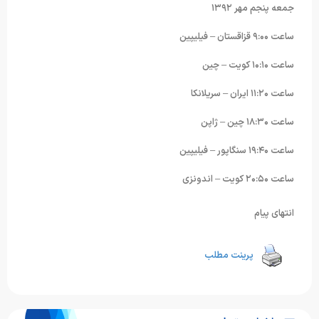
جمعه پنجم مهر ١٣٩٢
ساعت ٩:۰۰ قزاقستان – فیلیپین
ساعت ١۰:١۰ کویت – چین
ساعت ١١:٢۰ ایران – سریلانکا
ساعت ١٨:٣۰ چین – ژاپن
ساعت ١٩:۴۰ سنگاپور – فیلیپین
ساعت ٢۰:۵۰ کویت – اندونزی
انتهای پیام
پرینت مطلب