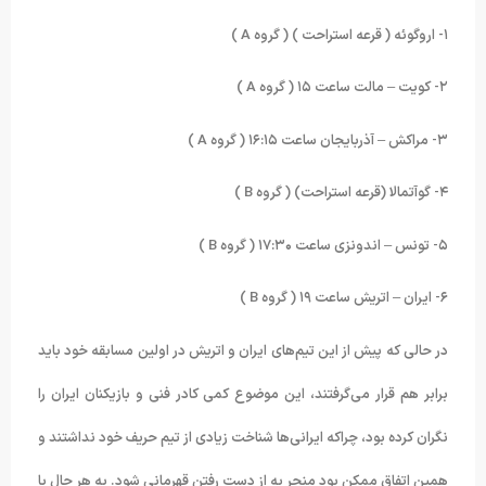
۱- اروگوئه ( قرعه استراحت ) ( گروه
A
)
۲- کویت – مالت ساعت ۱۵ ( گروه
A
)
۳- مراکش – آذربایجان ساعت ۱۶:۱۵ ( گروه
A
)
۴- گوآتمالا (قرعه استراحت) ( گروه
B
)
۵- تونس – اندونزی ساعت ۱۷:۳۰ ( گروه
B
)
۶- ایران – اتریش ساعت ۱۹ ( گروه
B
)
در حالی که پیش از این تیم‌های ایران و اتریش در اولین مسابقه خود باید
برابر هم قرار می‌گرفتند، این موضوع کمی کادر فنی و بازیکنان ایران را
نگران کرده بود، چراکه ایرانی‌ها شناخت زیادی از تیم حریف خود نداشتند و
همین اتفاق ممکن بود منجر به از دست رفتن قهرمانی شود. به هر حال با