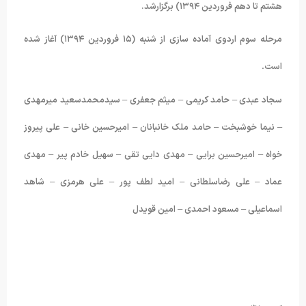
هشتم تا دهم فروردین ۱۳۹۴) برگزارشد.
مرحله سوم اردوی آماده سازی از شنبه (١۵ فروردین ۱۳۹۴) آغاز شده
است
.
سجاد عبدی – حامد کریمی – میثم جعفری – سیدمحمدسعید میرمهدی
– نیما خوشبخت
–
حامد ملک خانبانان – امیرحسین خانی – علی پیروز
خواه – امیرحسین برایی
–
مهدی دایی تقی – سهیل خادم پیر
–
مهدی
عماد – علی رضاسلطانی – امید لطف پور – علی هرمزی – شاهد
اسماعیلی
–
مسعود احمدی – امین قویدل