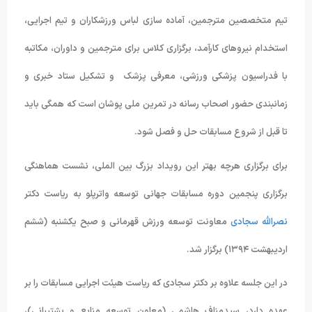
تیم متخصصین مترجمین، آماده سازی لباس ورزشکاران و تیم اجرایی،
استخدام نیروهای کارآمد، برگزاری کلاس برای مترجمین و داوران، مکاتبه
با فدراسیون پزشکی ورزشی، معرفی پزشک و تشکیل ستاد خبری و
زمانبندی حضور اصحاب رسانه در تمرین ملی پوشان است که همگی باید
تا قبل از شروع مسابقات حل و فصل شود.
برای برگزاری هرچه بهتر این رویداد بزرگ بین الملی، نشست هماهنگی
برگزاری پنجمین دوره مسابقات جهانی توسعه واترپلو به ریاست دکتر
نصرالله سجادی
معاونت توسعه ورزش قهرمانی و صبح یکشنبه (ششم
اردیبهشت ۱۳۹۴) برگزار شد.
در این جلسه علاوه بر دکتر سجادی که ریاست هیئت اجرایی مسابقات را بر
عهده دارد، سیدمناف هاشمی (معاون توسعه منابع و پشتیبانی)،