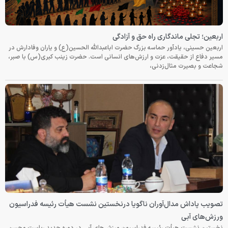
اربعین؛ تجلی ماندگاری راه حق و آزادگی
اربعین حسینی، یادآور حماسه بزرگ حضرت اباعبدالله الحسین(ع) و یاران وفادارش در
مسیر دفاع از حقیقت، عزت و ارزش‌های انسانی است. حضرت زینب کبری(س) با صبر،
شجاعت و بصیرت مثال‌زدنی،
تصویب پاداش مدال‌آوران ناگویا درنخستین نشست هیأت رئیسه فدراسیون
ورزش‌های آبی
نخستین نشست هیأت رئیسه فدراسیون ورزش‌های آبی در دوره جدید ریاست محسن