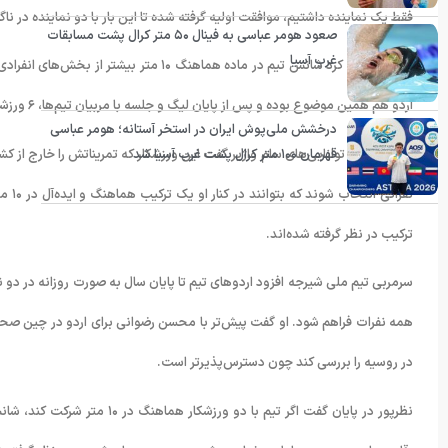
فقط یک نماینده داشتیم، موافقت اولیه گرفته شده تا این بار با دو نماینده در ناگ
صعود هومر عباسی به فینال ۵۰ متر کرال پشت مسابقات
غرب آسیا
نظرپور تأکید کرد شانس تیم در ماده هماهنگ
اردو هم همین موضوع بوده و پس از پایان لیگ و جلسه با مربیان تیم‌ها، ۶ ورزشکار با اولویت حضور در این ماده انتخاب شدند.
درخشش ملی‌پوش ایران در استخر آستانه؛ هومر عباسی
او با اشاره به توانایی‌های سام واژیر گفت این ورزشکار که تمریناتش را خارج از
قهرمان ۱۰۰ متر کرال پشت غرب آسیا شد
نفرا
ترکیب در نظر گرفته شده‌اند.
سرمربی تیم ملی شیرجه افزود اردوهای تیم تا پایان سال به صورت روزانه در دو ن
همه نفرات فراهم شود. او گفت پیش‌تر با محسن رضوانی برای اردو در چین صحبت 
در روسیه را بررسی کند چون دسترس‌پذیرتر است.
نظرپور در پایان گفت اگر تیم ب