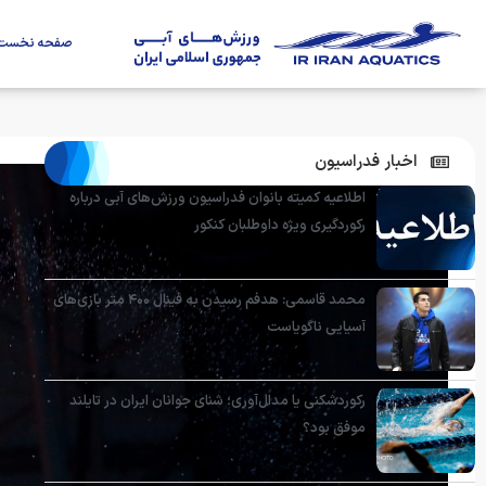
صفحه نخست
اخبار فدراسیون
اطلاعیه کمیته بانوان فدراسیون ورزش‌های آبی درباره
رکوردگیری ویژه داوطلبان کنکور
محمد قاسمی: هدفم رسیدن به فینال ۴۰۰ متر بازی‌های
آسیایی ناگویاست
رکوردشکنی یا مدال‌آوری؛ شنای جوانان ایران در تایلند
موفق بود؟