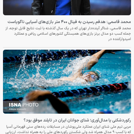
محمد قاسمی: هدفم رسیدن به فینال ۴۰۰ متر بازی‌های آسیایی ناگویاست
محمد قاسمی، شناگر آینده‌دار تهران که در یک سال گذشته با ثبت نتایج قابل توجه، از
جمله کسب دو مدال برنز بازی‌های همبستگی کشورهای اسلامی ریاض و عملکرد
امیدوارکننده در
رکوردشکنی یا مدال‌آوری؛ شنای جوانان ایران در تایلند موفق بود؟
مربی تیم ملی شنای ایران عملکرد ملی‌پوشان در مسابقات رده‌های سنی قهرمانی آسیا
که با کسب ۹ مدال همراه شد ولی شکستن رکوردهای ملی را به همراه نداشت، ارزیابی