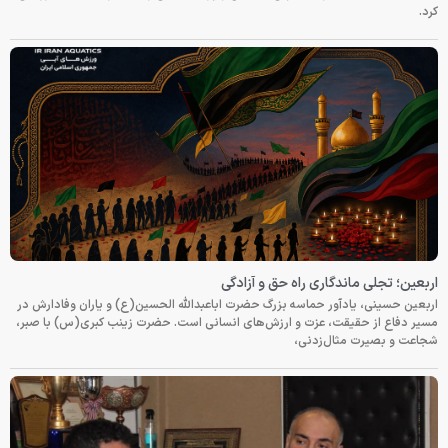
کرد.
اربعین؛ تجلی ماندگاری راه حق و آزادگی
اربعین حسینی، یادآور حماسه بزرگ حضرت اباعبدالله الحسین(ع) و یاران وفادارش در
مسیر دفاع از حقیقت، عزت و ارزش‌های انسانی است. حضرت زینب کبری(س) با صبر،
شجاعت و بصیرت مثال‌زدنی،