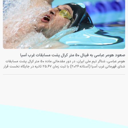
صعود هومر عباسی به فینال ۵۰ متر کرال پشت مسابقات غرب آسیا
هومر عباسی، شناگر تیم ملی ایران، در دور مقدماتی ماده ۵۰ متر کرال پشت مسابقات
شنای قهرمانی غرب آسیا (آستانه ۲۰۲۶) با ثبت زمان ۲۵.۶۷ ثانیه در جایگاه نخست قرار