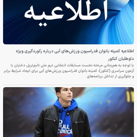
اطلاعیه کمیته بانوان فدراسیون ورزش‌های آبی درباره رکوردگیری ویژه
داوطلبان کنکور
با توجه به هم‌زمانی مرحله نخست مسابقات انتخابی تیم ملی تایم‌تریل دختران با
آزمون سراسری (کنکور)، کمیته بانوان فدراسیون ورزش‌های آبی برای ایجاد شرایط برابر
و جلوگیری از تداخل برنامه‌های