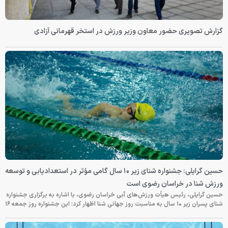
گزارش تصویری حضور معاون وزیر ورزش در استخر قهرمانی آزادی
حسین گرایلی: جشنواره شنای زیر ۱۰ سال گامی مؤثر در استعدادیابی و توسعه
ورزش شنا در خراسان رضوی است
حسین گرایلی، رئیس هیأت ورزش‌های آبی خراسان رضوی، با اشاره به برگزاری جشنواره
شنای پسران زیر ۱۰ سال به مناسبت روز جهانی شنا اظهار کرد: این جشنواره روز جمعه‌ ۱۶