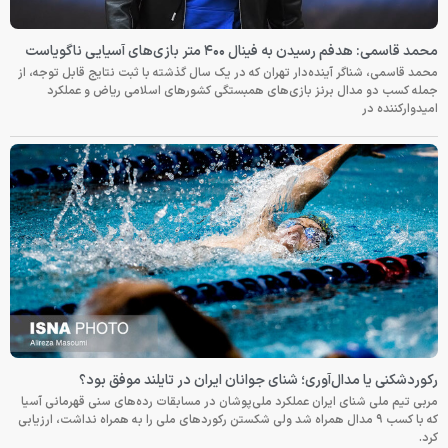
محمد قاسمی: هدفم رسیدن به فینال ۴۰۰ متر بازی‌های آسیایی ناگویاست
محمد قاسمی، شناگر آینده‌دار تهران که در یک سال گذشته با ثبت نتایج قابل توجه، از
جمله کسب دو مدال برنز بازی‌های همبستگی کشورهای اسلامی ریاض و عملکرد
امیدوارکننده در
رکوردشکنی یا مدال‌آوری؛ شنای جوانان ایران در تایلند موفق بود؟
مربی تیم ملی شنای ایران عملکرد ملی‌پوشان در مسابقات رده‌های سنی قهرمانی آسیا
که با کسب ۹ مدال همراه شد ولی شکستن رکوردهای ملی را به همراه نداشت، ارزیابی
کرد.