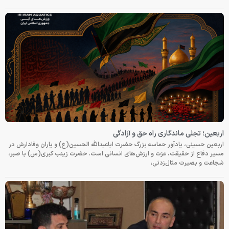
اربعین؛ تجلی ماندگاری راه حق و آزادگی
اربعین حسینی، یادآور حماسه بزرگ حضرت اباعبدالله الحسین(ع) و یاران وفادارش در
مسیر دفاع از حقیقت، عزت و ارزش‌های انسانی است. حضرت زینب کبری(س) با صبر،
شجاعت و بصیرت مثال‌زدنی،