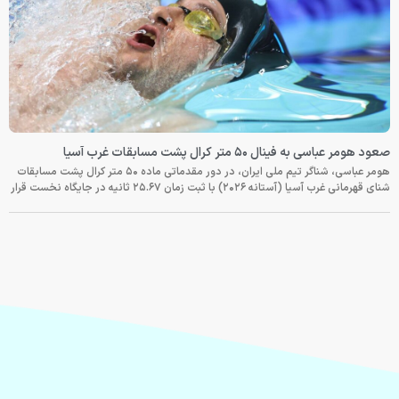
صعود هومر عباسی به فینال ۵۰ متر کرال پشت مسابقات غرب آسیا
هومر عباسی، شناگر تیم ملی ایران، در دور مقدماتی ماده ۵۰ متر کرال پشت مسابقات
شنای قهرمانی غرب آسیا (آستانه ۲۰۲۶) با ثبت زمان ۲۵.۶۷ ثانیه در جایگاه نخست قرار