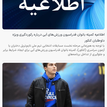
اطلاعیه کمیته بانوان فدراسیون ورزش‌های آبی درباره رکوردگیری ویژه
داوطلبان کنکور
با توجه به هم‌زمانی مرحله نخست مسابقات انتخابی تیم ملی تایم‌تریل دختران با
آزمون سراسری (کنکور)، کمیته بانوان فدراسیون ورزش‌های آبی برای ایجاد شرایط برابر
و جلوگیری از تداخل برنامه‌های