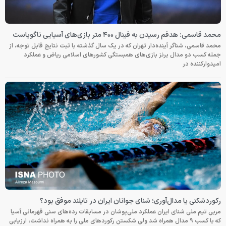
محمد قاسمی: هدفم رسیدن به فینال ۴۰۰ متر بازی‌های آسیایی ناگویاست
محمد قاسمی، شناگر آینده‌دار تهران که در یک سال گذشته با ثبت نتایج قابل توجه، از
جمله کسب دو مدال برنز بازی‌های همبستگی کشورهای اسلامی ریاض و عملکرد
امیدوارکننده در
رکوردشکنی یا مدال‌آوری؛ شنای جوانان ایران در تایلند موفق بود؟
مربی تیم ملی شنای ایران عملکرد ملی‌پوشان در مسابقات رده‌های سنی قهرمانی آسیا
که با کسب ۹ مدال همراه شد ولی شکستن رکوردهای ملی را به همراه نداشت، ارزیابی