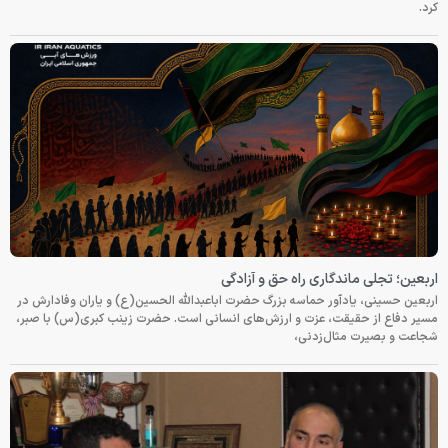
کرد.
اربعین؛ تجلی ماندگاری راه حق و آزادگی
اربعین حسینی، یادآور حماسه بزرگ حضرت اباعبدالله الحسین(ع) و یاران وفادارش در
مسیر دفاع از حقیقت، عزت و ارزش‌های انسانی است. حضرت زینب کبری(س) با صبر،
شجاعت و بصیرت مثال‌زدنی،