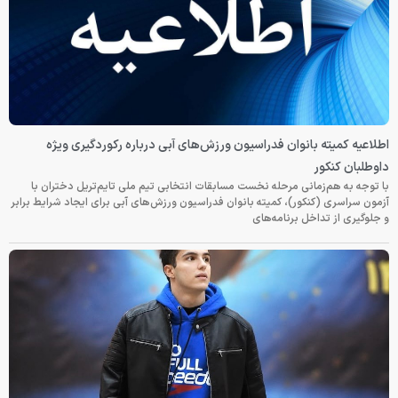
اطلاعیه کمیته بانوان فدراسیون ورزش‌های آبی درباره رکوردگیری ویژه
داوطلبان کنکور
با توجه به هم‌زمانی مرحله نخست مسابقات انتخابی تیم ملی تایم‌تریل دختران با
آزمون سراسری (کنکور)، کمیته بانوان فدراسیون ورزش‌های آبی برای ایجاد شرایط برابر
و جلوگیری از تداخل برنامه‌های