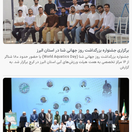
برگزاری جشنواره بزرگداشت روز جهانی شنا در استان البرز
جشنواره بزرگداشت روز جهانی شنا (World Aquatics Day) با حضور حدود ۱۸۰ شناگر
از ۱۶ مرکز تخصصی به همت هیئت ورزش‌های آبی استان البرز در کرج برگزار شد. به
گزارش