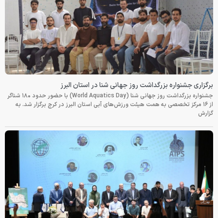
برگزاری جشنواره بزرگداشت روز جهانی شنا در استان البرز
جشنواره بزرگداشت روز جهانی شنا (World Aquatics Day) با حضور حدود ۱۸۰ شناگر
از ۱۶ مرکز تخصصی به همت هیئت ورزش‌های آبی استان البرز در کرج برگزار شد. به
گزارش