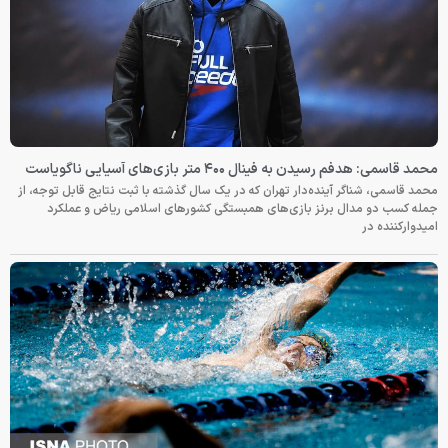
محمد قاسمی: هدفم رسیدن به فینال ۴۰۰ متر بازی‌های آسیایی ناگویاست
محمد قاسمی، شناگر آینده‌دار تهران که در یک سال گذشته با ثبت نتایج قابل توجه، از
جمله کسب دو مدال برنز بازی‌های همبستگی کشورهای اسلامی ریاض و عملکرد
امیدوارکننده در