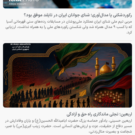
رکوردشکنی یا مدال‌آوری؛ شنای جوانان ایران در تایلند موفق بود؟
مربی تیم ملی شنای ایران عملکرد ملی‌پوشان در مسابقات رده‌های سنی قهرمانی آسیا
که با کسب ۹ مدال همراه شد ولی شکستن رکوردهای ملی را به همراه نداشت، ارزیابی
کرد.
اربعین؛ تجلی ماندگاری راه حق و آزادگی
اربعین حسینی، یادآور حماسه بزرگ حضرت اباعبدالله الحسین(ع) و یاران وفادارش در
مسیر دفاع از حقیقت، عزت و ارزش‌های انسانی است. حضرت زینب کبری(س) با صبر،
شجاعت و بصیرت مثال‌زدنی،