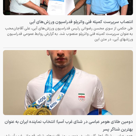
انتصاب سرپرست کمیته فنی واترپلو فدراسیون ورزش‌های آبی
طی حکمی از سوی محسن رضوانی رئیس فدراسیون ورزش‌های آبی، علی آقاجان‌محب
به عنوان سرپرست کمیته فنی واترپلو منصوب شد. به گزارش روابط عمومی فدراسیون
ورزشهای آبی، در متن این
دومین طلای هومر عباسی در شنای غرب آسیا؛ انتخاب نماینده ایران به عنوان
بهترین شناگر پسر
هومر عباسی، شناگر اهل گلستان، در دومین روز رقابت‌های شنای قهرمانی غرب آسیا در