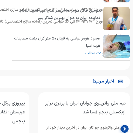
روز دوشنبه مورخ ۹۳/۴/۲- از ساعت ۹ الی ۱۲؛ طراحی تمرین (آماده سازی اختصاصی) بدنسازی
دومین طلای هومر عباسی در شنای غرب آسیا؛ انتخاب
نماینده ایران به عنوان بهترین شناگر پسر
روز دوشنبه مورخ ۹۳/۴/۲- ۱۴ الی ۱۶؛ طراحی تمرین (آماده سازی اختصاصی) تاکتیک و تکنیک
انتهای پیام
صعود هومر عباسی به فینال ۵۰ متر کرال پشت مسابقات
غرب آسیا
پرینت مطلب
اخبار مرتبط
تیم ملی واترپلوی جوانان ایران با برتری برابر
پیروزی پرگل جو
ازبکستان پنجم آسیا شد
عربستان؛ تقابل
پنجمی
تیم ملی واترپلوی جوانان ایران در آخرین دیدار خود از