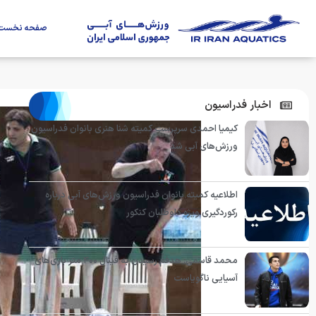
صفحه نخست
اخبار فدراسیون
کیمیا احمدی سرپرست کمیته شنا هنری بانوان فدراسیون
ورزش‌های آبی شد
اطلاعیه کمیته بانوان فدراسیون ورزش‌های آبی درباره
رکوردگیری ویژه داوطلبان کنکور
محمد قاسمی: هدفم رسیدن به فینال ۴۰۰ متر بازی‌های
آسیایی ناگویاست