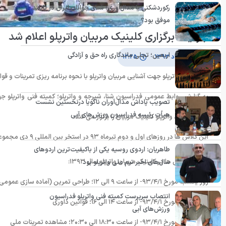
رکوردشکنی یا مدال‌آوری؛ شنای جوانان ایران در تایلند
موفق بود؟
جزئیات برگزاری کلینیک مربیان واترپلو اعلام شد
اربعین؛ تجلی ماندگاری راه حق و آزادگی
۱۸ خرداد ۱۳۹۳
۱۲:۲۵
کمیته فنی واترپلو جهت آشنایی مربیان واترپلو با نحوه برنامه ریزی تمرینات و قوان
به گزارش روابط عمومی فدراسیون شنا، شیرجه و واترپلو؛ کمیته فنی واترپلو جهت
تصویب پاداش مدال‌آوران ناگویا درنخستین نشست
هیأت رئیسه فدراسیون ورزش‌های آبی
قوانین جدید واترپلو کلینیک مربیان را برگزار می کند.
این کلاس ها در روزهای اول و دوم تیرماه ۹۳ در استخر بین المللی ۹ دی مجموعه ورزشی شهید شیرودی تهران برگزار می شود.
طاهریان: اردوی روسیه یکی از باکیفیت‌ترین اردوهای
*برنامه کلاس ها در کلینیک مربیان واترپلو سال ۱۳۹۳:
سال‌های اخیر تیم ملی واترپلو بود
روز یکشنبه مورخ ۹۳/۴/۱- از ساعت ۹ الی ۱۲؛ طراحی تمرین (آماده سازی عمومی)
انتصاب سرپرست کمیته فنی واترپلو فدراسیون
روز یکشنبه مورخ ۹۳/۴/۱- از ساعت ۱۴ الی ۱۶؛ قوانین داوری
ورزش‌های آبی
روز یکشنبه مورخ ۹۳/۴/۱- از ساعت ۱۸:۳۰ الی ۲۰:۳۰؛ مشاهده تمرینات ملی