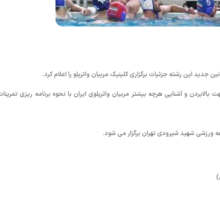
ین جدید این رشته جزئیات برگزاری کلینیک مربیان واترپلو را اعلام کرد.
 بالابردن و آشنایی هرچه بیشتر مربیان واترپلوی ایران با نحوه برنامه ریزی تمرینات