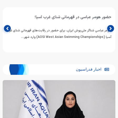
حضور هومر عباسی در قهرمانی شنای غرب آسیا؛
هومر عباسی شناگر ملی‌پوش ایران، برای حضور در رقابت‌های قهرمانی شنای غرب
آسیا (AOSI West Asian Swimming Championships) وارد شهر…
اخبار فدراسیون