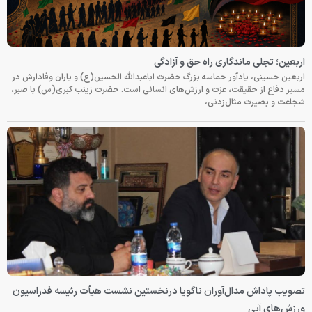
اربعین؛ تجلی ماندگاری راه حق و آزادگی
اربعین حسینی، یادآور حماسه بزرگ حضرت اباعبدالله الحسین(ع) و یاران وفادارش در
مسیر دفاع از حقیقت، عزت و ارزش‌های انسانی است. حضرت زینب کبری(س) با صبر،
شجاعت و بصیرت مثال‌زدنی،
تصویب پاداش مدال‌آوران ناگویا درنخستین نشست هیأت رئیسه فدراسیون
ورزش‌های آبی