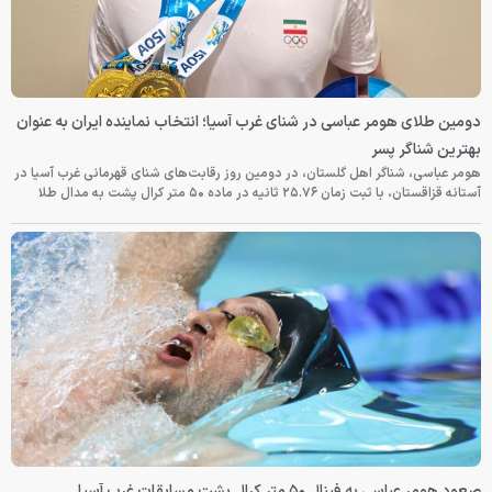
دومین طلای هومر عباسی در شنای غرب آسیا؛ انتخاب نماینده ایران به عنوان
بهترین شناگر پسر
هومر عباسی، شناگر اهل گلستان، در دومین روز رقابت‌های شنای قهرمانی غرب آسیا در
آستانه قزاقستان، با ثبت زمان ۲۵.۷۶ ثانیه در ماده ۵۰ متر کرال پشت به مدال طلا
صعود هومر عباسی به فینال ۵۰ متر کرال پشت مسابقات غرب آسیا