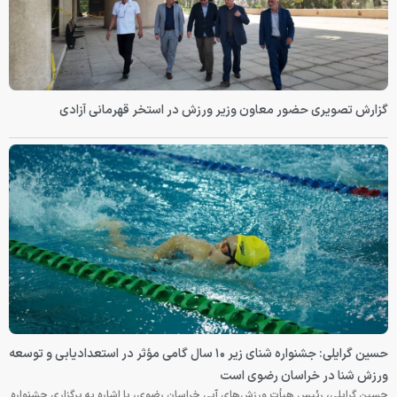
گزارش تصویری حضور معاون وزیر ورزش در استخر قهرمانی آزادی
حسین گرایلی: جشنواره شنای زیر ۱۰ سال گامی مؤثر در استعدادیابی و توسعه
ورزش شنا در خراسان رضوی است
حسین گرایلی، رئیس هیأت ورزش‌های آبی خراسان رضوی، با اشاره به برگزاری جشنواره