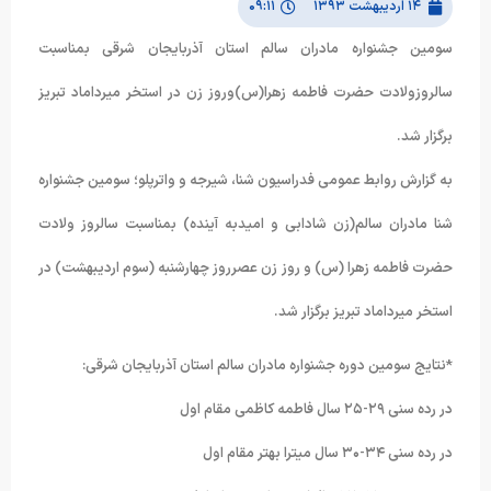
۱۴ اردیبهشت ۱۳۹۳
۰۹:۱۱
سومین جشنواره مادران سالم استان آذربایجان شرقی بمناسبت
سالروزولادت حضرت فاطمه زهرا(س)وروز زن در استخر میرداماد تبریز
برگزار شد.
به گزارش روابط عمومی فدراسیون شنا، شیرجه و واترپلو؛ سومین جشنواره
شنا مادران سالم(زن شادابی و امیدبه آینده) بمناسبت سالروز ولادت
حضرت فاطمه زهرا (س) و روز زن عصرروز چهارشنبه (سوم اردیبهشت) در
استخر میرداماد تبریز برگزار شد.
*نتایج سومین دوره جشنواره مادران سالم استان آذربایجان شرقی:
در رده سنی ۲۹-۲۵ سال فاطمه کاظمی مقام اول
در رده سنی ۳۴-۳۰ سال میترا بهتر مقام اول