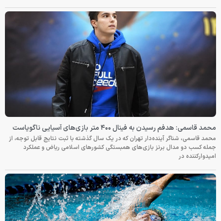
محمد قاسمی: هدفم رسیدن به فینال ۴۰۰ متر بازی‌های آسیایی ناگویاست
محمد قاسمی، شناگر آینده‌دار تهران که در یک سال گذشته با ثبت نتایج قابل توجه، از
جمله کسب دو مدال برنز بازی‌های همبستگی کشورهای اسلامی ریاض و عملکرد
امیدوارکننده در