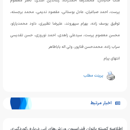
ملک خانبانان، محمدرضا احمدزاده، رکنالدین اسدی، ناصر معصوم
پرست، احمد صباغیان، عادل بوستانی، مقصود ندیمی، محمد برجسته،
توفیق یوسف زاده، بهرام سپهروند، علیرضا تظبیری، داود محمدیارلو،
محسن معصوم پرست، سیدعلی زاهدی، احمد نوروزی، حسن تقدیسی
سراب زاده، محمدحسن فتاپور، ولی اله باباطاهر
انتهای پیام
پرینت مطلب
اخبار مرتبط
اطلاعیه کمیته بانوان فدراسیون ورزش‌های آبی درباره رکوردگیری