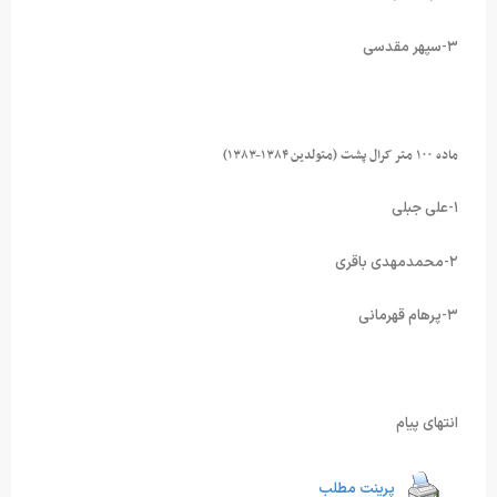
۳-سپهر مقدسی
ماده ۱۰۰ متر کرال پشت (متولدین ۱۳۸۴-۱۳۸۳)
۱-علی جبلی
۲-محمدمهدی باقری
۳-پرهام قهرمانی
انتهای پیام
پرینت مطلب