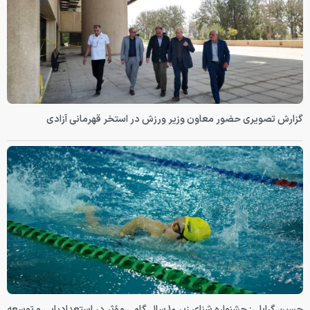
گزارش تصویری حضور معاون وزیر ورزش در استخر قهرمانی آزادی
حسین گرایلی: جشنواره شنای زیر ۱۰ سال گامی مؤثر در استعدادیابی و توسعه