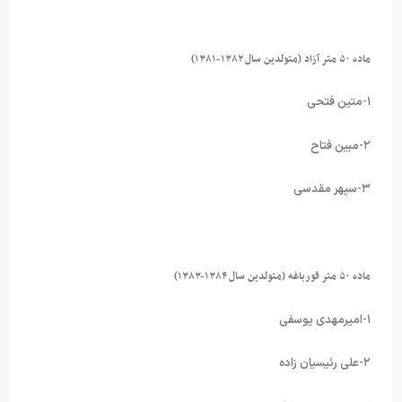
ماده ۵۰ متر آزاد (متولدین سال ۱۳۸۲-۱۳۸۱)
۱-متین فتحی
۲-مبین فتاح
۳-سپهر مقدسی
ماده ۵۰ متر قورباغه (متولدین سال ۱۳۸۴-۱۳۸۳)
۱-امیرمهدی یوسفی
۲-علی رئیسیان زاده