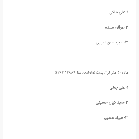
۱-علی ملکی
۲-عرفان مقدم
۳-امیرحسین اعرابی
ماده ۵۰ متر کرال پشت (متولدین سال ۱۳۸۸۴-۱۳۸۳)
۱-علی جبلی
۲-سید کیان حسینی
۳-هیراد محبی