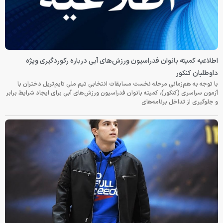
اطلاعیه کمیته بانوان فدراسیون ورزش‌های آبی درباره رکوردگیری ویژه
داوطلبان کنکور
با توجه به هم‌زمانی مرحله نخست مسابقات انتخابی تیم ملی تایم‌تریل دختران با
آزمون سراسری (کنکور)، کمیته بانوان فدراسیون ورزش‌های آبی برای ایجاد شرایط برابر
و جلوگیری از تداخل برنامه‌های