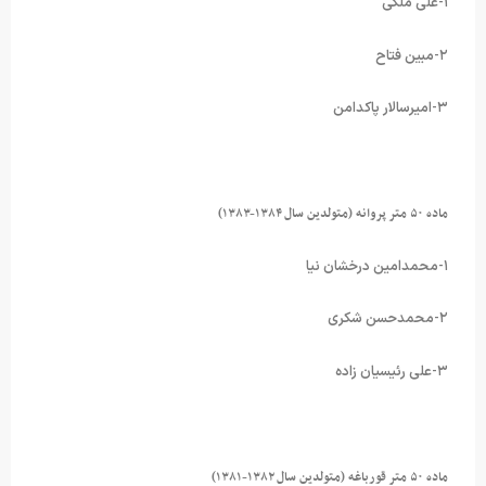
۱-علی ملکی
۲-مبین فتاح
۳-امیرسالار پاکدامن
ماده ۵۰ متر پروانه (متولدین سال ۱۳۸۴-۱۳۸۳)
۱-محمدامین درخشان نیا
۲-محمدحسن شکری
۳-علی رئیسیان زاده
ماده ۵۰ متر قورباغه (متولدین سال ۱۳۸۲-۱۳۸۱)