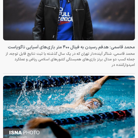
محمد قاسمی: هدفم رسیدن به فینال ۴۰۰ متر بازی‌های آسیایی ناگویاست
محمد قاسمی، شناگر آینده‌دار تهران که در یک سال گذشته با ثبت نتایج قابل توجه، از
جمله کسب دو مدال برنز بازی‌های همبستگی کشورهای اسلامی ریاض و عملکرد
امیدوارکننده در