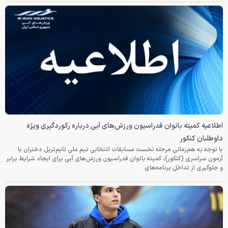
اطلاعیه کمیته بانوان فدراسیون ورزش‌های آبی درباره رکوردگیری ویژه
داوطلبان کنکور
با توجه به هم‌زمانی مرحله نخست مسابقات انتخابی تیم ملی تایم‌تریل دختران با
آزمون سراسری (کنکور)، کمیته بانوان فدراسیون ورزش‌های آبی برای ایجاد شرایط برابر
و جلوگیری از تداخل برنامه‌های