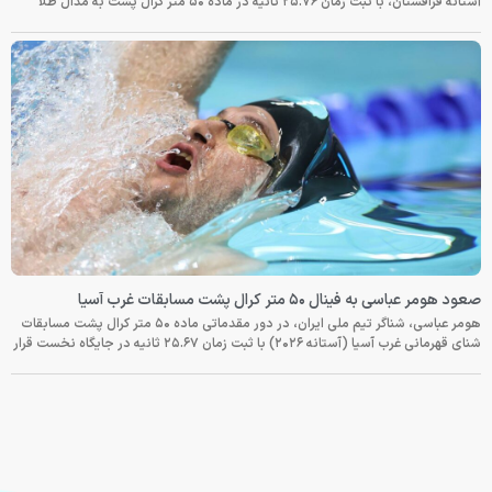
آستانه قزاقستان، با ثبت زمان ۲۵.۷۶ ثانیه در ماده ۵۰ متر کرال پشت به مدال طلا
صعود هومر عباسی به فینال ۵۰ متر کرال پشت مسابقات غرب آسیا
هومر عباسی، شناگر تیم ملی ایران، در دور مقدماتی ماده ۵۰ متر کرال پشت مسابقات
شنای قهرمانی غرب آسیا (آستانه ۲۰۲۶) با ثبت زمان ۲۵.۶۷ ثانیه در جایگاه نخست قرار