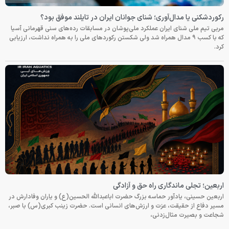
رکوردشکنی یا مدال‌آوری؛ شنای جوانان ایران در تایلند موفق بود؟
مربی تیم ملی شنای ایران عملکرد ملی‌پوشان در مسابقات رده‌های سنی قهرمانی آسیا
که با کسب ۹ مدال همراه شد ولی شکستن رکوردهای ملی را به همراه نداشت، ارزیابی
کرد.
اربعین؛ تجلی ماندگاری راه حق و آزادگی
اربعین حسینی، یادآور حماسه بزرگ حضرت اباعبدالله الحسین(ع) و یاران وفادارش در
مسیر دفاع از حقیقت، عزت و ارزش‌های انسانی است. حضرت زینب کبری(س) با صبر،
شجاعت و بصیرت مثال‌زدنی،