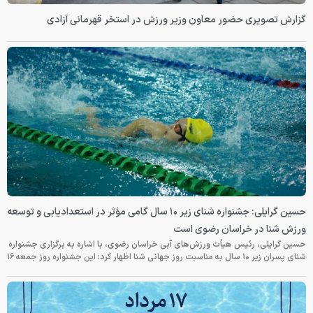
گزارش تصویری حضور معاون وزیر ورزش در استخر قهرمانی آزادی
حسین گرایلی: جشنواره شنای زیر ۱۰ سال گامی مؤثر در استعدادیابی و توسعه
ورزش شنا در خراسان رضوی است
حسین گرایلی، رئیس هیأت ورزش‌های آبی خراسان رضوی، با اشاره به برگزاری جشنواره
شنای پسران زیر ۱۰ سال به مناسبت روز جهانی شنا اظهار کرد: این جشنواره روز جمعه‌ ۱۶