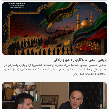
اربعین؛ تجلی ماندگاری راه حق و آزادگی
اربعین حسینی، یادآور حماسه بزرگ حضرت اباعبدالله الحسین(ع) و یاران وفادارش در
مسیر دفاع از حقیقت، عزت و ارزش‌های انسانی است. حضرت زینب کبری(س) با صبر،
شجاعت و بصیرت مثال‌زدنی،