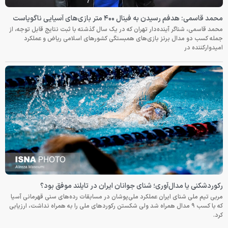
محمد قاسمی: هدفم رسیدن به فینال ۴۰۰ متر بازی‌های آسیایی ناگویاست
محمد قاسمی، شناگر آینده‌دار تهران که در یک سال گذشته با ثبت نتایج قابل توجه، از
جمله کسب دو مدال برنز بازی‌های همبستگی کشورهای اسلامی ریاض و عملکرد
امیدوارکننده در
رکوردشکنی یا مدال‌آوری؛ شنای جوانان ایران در تایلند موفق بود؟
مربی تیم ملی شنای ایران عملکرد ملی‌پوشان در مسابقات رده‌های سنی قهرمانی آسیا
که با کسب ۹ مدال همراه شد ولی شکستن رکوردهای ملی را به همراه نداشت، ارزیابی
کرد.