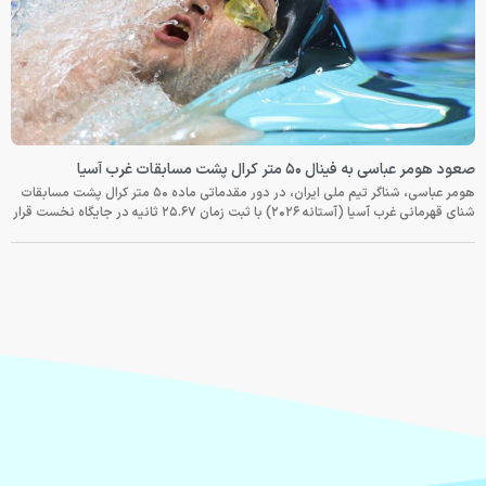
صعود هومر عباسی به فینال ۵۰ متر کرال پشت مسابقات غرب آسیا
هومر عباسی، شناگر تیم ملی ایران، در دور مقدماتی ماده ۵۰ متر کرال پشت مسابقات
شنای قهرمانی غرب آسیا (آستانه ۲۰۲۶) با ثبت زمان ۲۵.۶۷ ثانیه در جایگاه نخست قرار