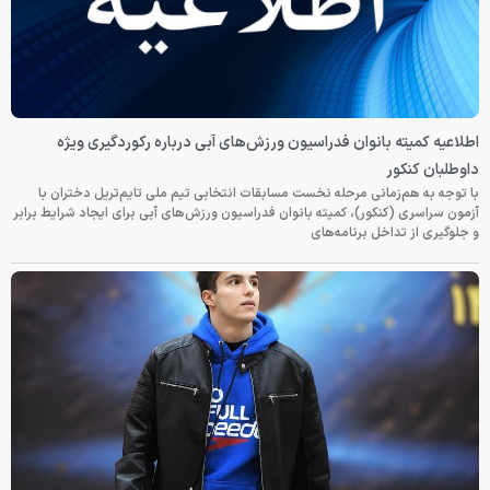
اطلاعیه کمیته بانوان فدراسیون ورزش‌های آبی درباره رکوردگیری ویژه
داوطلبان کنکور
با توجه به هم‌زمانی مرحله نخست مسابقات انتخابی تیم ملی تایم‌تریل دختران با
آزمون سراسری (کنکور)، کمیته بانوان فدراسیون ورزش‌های آبی برای ایجاد شرایط برابر
و جلوگیری از تداخل برنامه‌های