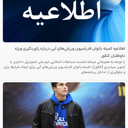
اطلاعیه کمیته بانوان فدراسیون ورزش‌های آبی درباره رکوردگیری ویژه
داوطلبان کنکور
با توجه به هم‌زمانی مرحله نخست مسابقات انتخابی تیم ملی تایم‌تریل دختران با
آزمون سراسری (کنکور)، کمیته بانوان فدراسیون ورزش‌های آبی برای ایجاد شرایط برابر
و جلوگیری از تداخل برنامه‌های