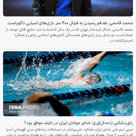
محمد قاسمی: هدفم رسیدن به فینال ۴۰۰ متر بازی‌های آسیایی ناگویاست
محمد قاسمی، شناگر آینده‌دار تهران که در یک سال گذشته با ثبت نتایج قابل توجه، از
جمله کسب دو مدال برنز بازی‌های همبستگی کشورهای اسلامی ریاض و عملکرد
امیدوارکننده در
رکوردشکنی یا مدال‌آوری؛ شنای جوانان ایران در تایلند موفق بود؟
مربی تیم ملی شنای ایران عملکرد ملی‌پوشان در مسابقات رده‌های سنی قهرمانی آسیا
که با کسب ۹ مدال همراه شد ولی شکستن رکوردهای ملی را به همراه نداشت، ارزیابی