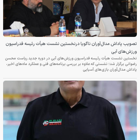
تصویب پاداش مدال‌آوران ناگویا درنخستین نشست هیأت رئیسه فدراسیون
ورزش‌های آبی
نخستین نشست هیأت رئیسه فدراسیون ورزش‌های آبی در دوره جدید ریاست محسن
رضوانی برگزار شد؛ نشستی که علاوه بر بررسی برنامه‌های فنی و عملکرد ماه‌های اخیر،
پاداش مدال‌آوران بازی‌های آسیایی