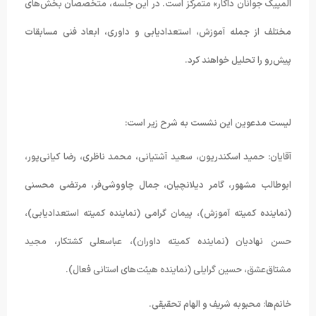
المپیک جوانان داکار» متمرکز است. در این جلسه، متخصصان بخش‌های
مختلف از جمله آموزش، استعدادیابی و داوری، ابعاد فنی مسابقات
پیش‌رو را تحلیل خواهند کرد.
لیست مدعوین این نشست به شرح زیر است:
آقایان: حمید اسکندریون، سعید آشتیانی، محمد ناظری، رضا کیانی‌پور،
ابوطالب مشهور، گامر دیلانچیان، جمال چاووشی‌فر، مرتضی محسنی
(نماینده کمیته آموزش)، پیمان گرامی (نماینده کمیته استعدادیابی)،
حسن نهادیان (نماینده کمیته داوران)، عباسعلی کشتکار، مجید
مشتاق‌عشق، حسین گرایلی (نماینده هیئت‌های استانی فعال).
خانم‌ها: محبوبه شریف و الهام تحقیقی.