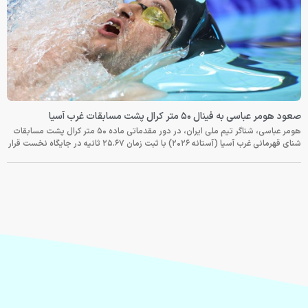
صعود هومر عباسی به فینال ۵۰ متر کرال پشت مسابقات غرب آسیا
هومر عباسی، شناگر تیم ملی ایران، در دور مقدماتی ماده ۵۰ متر کرال پشت مسابقات
شنای قهرمانی غرب آسیا (آستانه ۲۰۲۶) با ثبت زمان ۲۵.۶۷ ثانیه در جایگاه نخست قرار