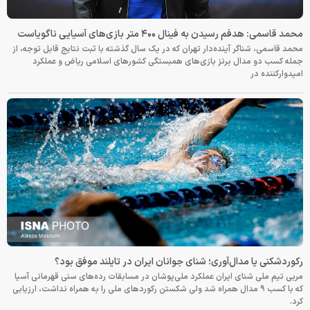
محمد قاسمی: هدفم رسیدن به فینال ۴۰۰ متر بازی‌های آسیایی ناگویاست
محمد قاسمی، شناگر آینده‌دار تهران که در یک سال گذشته با ثبت نتایج قابل توجه، از
جمله کسب دو مدال برنز بازی‌های همبستگی کشورهای اسلامی ریاض و عملکرد
امیدوارکننده در
رکوردشکنی یا مدال‌آوری؛ شنای جوانان ایران در تایلند موفق بود؟
مربی تیم ملی شنای ایران عملکرد ملی‌پوشان در مسابقات رده‌های سنی قهرمانی آسیا
که با کسب ۹ مدال همراه شد ولی شکستن رکوردهای ملی را به همراه نداشت، ارزیابی
کرد.