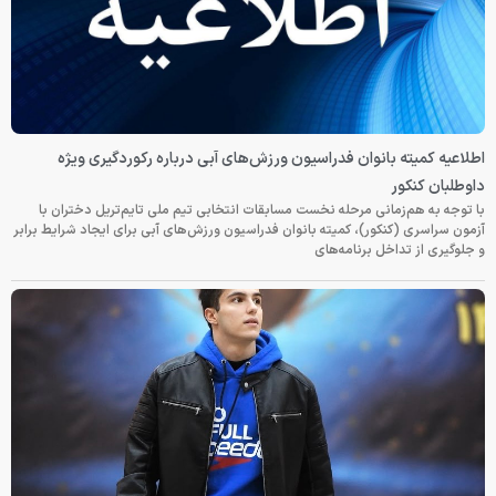
اطلاعیه کمیته بانوان فدراسیون ورزش‌های آبی درباره رکوردگیری ویژه
داوطلبان کنکور
با توجه به هم‌زمانی مرحله نخست مسابقات انتخابی تیم ملی تایم‌تریل دختران با
آزمون سراسری (کنکور)، کمیته بانوان فدراسیون ورزش‌های آبی برای ایجاد شرایط برابر
و جلوگیری از تداخل برنامه‌های