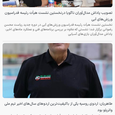
تصویب پاداش مدال‌آوران ناگویا درنخستین نشست هیأت رئیسه فدراسیون
ورزش‌های آبی
نخستین نشست هیأت رئیسه فدراسیون ورزش‌های آبی در دوره جدید ریاست محسن
رضوانی برگزار شد؛ نشستی که علاوه بر بررسی برنامه‌های فنی و عملکرد ماه‌های اخیر،
پاداش مدال‌آوران بازی‌های آسیایی
طاهریان: اردوی روسیه یکی از باکیفیت‌ترین اردوهای سال‌های اخیر تیم ملی
واترپلو بود