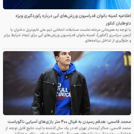
اطلاعیه کمیته بانوان فدراسیون ورزش‌های آبی درباره رکوردگیری ویژه
داوطلبان کنکور
با توجه به هم‌زمانی مرحله نخست مسابقات انتخابی تیم ملی تایم‌تریل دختران با
آزمون سراسری (کنکور)، کمیته بانوان فدراسیون ورزش‌های آبی برای ایجاد شرایط برابر
و جلوگیری از تداخل برنامه‌های
محمد قاسمی: هدفم رسیدن به فینال ۴۰۰ متر بازی‌های آسیایی ناگویاست
محمد قاسمی، شناگر آینده‌دار تهران که در یک سال گذشته با ثبت نتایج قابل توجه، از
جمله کسب دو مدال برنز بازی‌های همبستگی کشورهای اسلامی ریاض و عملکرد