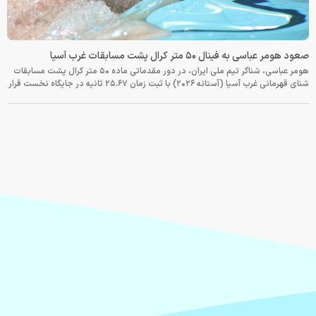
صعود هومر عباسی به فینال ۵۰ متر کرال پشت مسابقات غرب آسیا
هومر عباسی، شناگر تیم ملی ایران، در دور مقدماتی ماده ۵۰ متر کرال پشت مسابقات
شنای قهرمانی غرب آسیا (آستانه ۲۰۲۶) با ثبت زمان ۲۵.۶۷ ثانیه در جایگاه نخست قرار