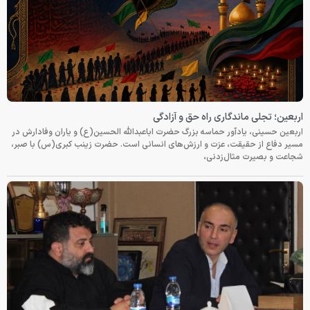
اربعین؛ تجلی ماندگاری راه حق و آزادگی
اربعین حسینی، یادآور حماسه بزرگ حضرت اباعبدالله الحسین(ع) و یاران وفادارش در
مسیر دفاع از حقیقت، عزت و ارزش‌های انسانی است. حضرت زینب کبری(س) با صبر،
شجاعت و بصیرت مثال‌زدنی،