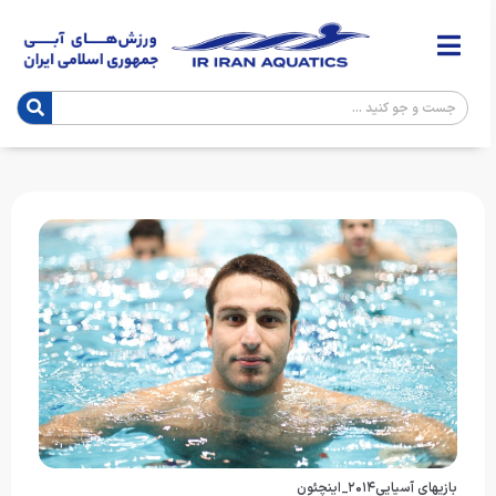
بازيهاي آسيايي٢٠١٤_اينچئون