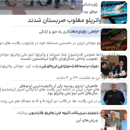
رکوردشکنی یا مدال‌آوری؛ شنای جوانان ایران در تایلند
موفق بود؟
جوانان واترپلو مغلوب صربستان شدند
اربعین؛ تجلی ماندگاری راه حق و آزادگی
۲ مرداد ۱۳۹۳
۱۳:۳۸
تیم ملی واترپلو جوانان ایران در نخستین مسابقه خود در چارچوب رقابت های د
به گزارش روابط عمومی فدراسیون شنا، شیرجه و واترپلو؛ تیم ملی واترپلو جوانان
تصویب پاداش مدال‌آوران ناگویا درنخستین نشست
هیأت رئیسه فدراسیون ورزش‌های آبی
است از عصر دیروز در مسابقات تدارکاتی این کشور شرکت کرد. جوانان واترپلو
پرقدرت خود تن به شکست ۲۲ بر ۳ دادند.
طاهریان: اردوی روسیه یکی از باکیفیت‌ترین اردوهای
واترپلوئیست های جوان ایران در ادامه این رقابت های تدارکاتی امروز (پنجشنبه
سال‌های اخیر تیم ملی واترپلو بود
ترکیه الف، مصر و پرو نیز در قالب گروه ب با هم به رقابت می پردازند.
انتصاب سرپرست کمیته فنی واترپلو فدراسیون
ورزش‌های آبی
انتهای پیام