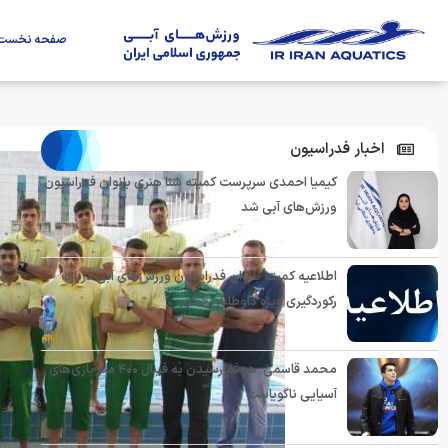
صفحه نخست
اخبار فدراسیون
کیمیا احمدی سرپرست کمیته شنا هنری بانوان فدراسیون
ورزش‌های آبی شد
اطلاعیه کمیته بانوان فدراسیون ورزش‌های آبی درباره
رکوردگیری ویژه داوطلبان کنکور
محمد قاسمی: هدفم رسیدن به فینال ۴۰۰ متر بازی‌های
آسیایی ناگویاست