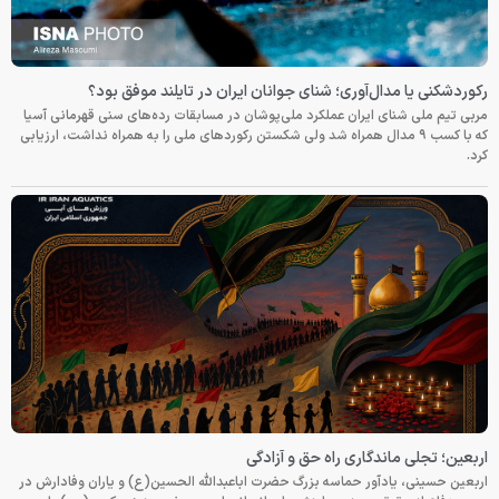
رکوردشکنی یا مدال‌آوری؛ شنای جوانان ایران در تایلند موفق بود؟
مربی تیم ملی شنای ایران عملکرد ملی‌پوشان در مسابقات رده‌های سنی قهرمانی آسیا
که با کسب ۹ مدال همراه شد ولی شکستن رکوردهای ملی را به همراه نداشت، ارزیابی
کرد.
اربعین؛ تجلی ماندگاری راه حق و آزادگی
اربعین حسینی، یادآور حماسه بزرگ حضرت اباعبدالله الحسین(ع) و یاران وفادارش در