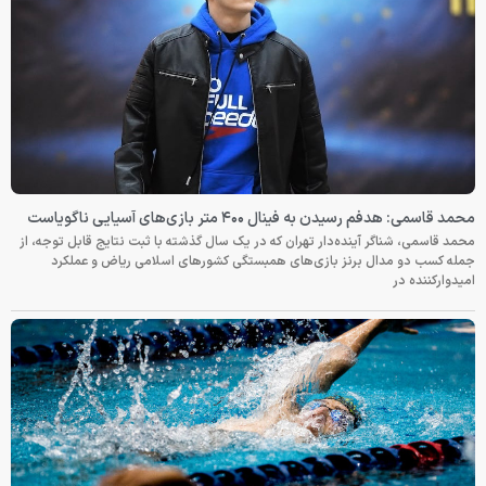
محمد قاسمی: هدفم رسیدن به فینال ۴۰۰ متر بازی‌های آسیایی ناگویاست
محمد قاسمی، شناگر آینده‌دار تهران که در یک سال گذشته با ثبت نتایج قابل توجه، از
جمله کسب دو مدال برنز بازی‌های همبستگی کشورهای اسلامی ریاض و عملکرد
امیدوارکننده در