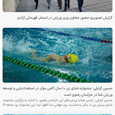
گزارش تصویری حضور معاون وزیر ورزش در استخر قهرمانی آزادی
حسین گرایلی: جشنواره شنای زیر ۱۰ سال گامی مؤثر در استعدادیابی و توسعه
ورزش شنا در خراسان رضوی است
حسین گرایلی، رئیس هیأت ورزش‌های آبی خراسان رضوی، با اشاره به برگزاری جشنواره
شنای پسران زیر ۱۰ سال به مناسبت روز جهانی شنا اظهار کرد: این جشنواره روز جمعه‌ ۱۶