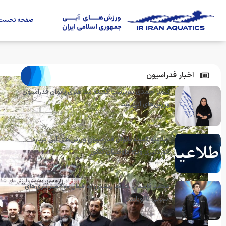
صفحه نخست
اخبار فدراسیون
کیمیا احمدی سرپرست کمیته شنا هنری بانوان فدراسیون
ورزش‌های آبی شد
اطلاعیه کمیته بانوان فدراسیون ورزش‌های آبی درباره
رکوردگیری ویژه داوطلبان کنکور
محمد قاسمی: هدفم رسیدن به فینال ۴۰۰ متر بازی‌های
آسیایی ناگویاست