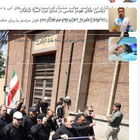
همزمان با برگزاری این مراسم، موکب مشترک فدراسیون‌های ورزش‌های آبی و نجات
دومین طلای هومر عباسی در شنای غرب آسیا؛ انتخاب
نماینده ایران به عنوان بهترین شناگر پسر
موکب با مشارکت عوامل اجرایی، مربیان و داوطلبان، در طول مراسم پذیرای حاضر
صعود هومر عباسی به فینال ۵۰ متر کرال پشت مسابقات
غرب آسیا