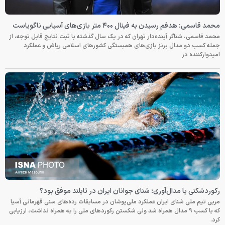
محمد قاسمی: هدفم رسیدن به فینال ۴۰۰ متر بازی‌های آسیایی ناگویاست
محمد قاسمی، شناگر آینده‌دار تهران که در یک سال گذشته با ثبت نتایج قابل توجه، از
جمله کسب دو مدال برنز بازی‌های همبستگی کشورهای اسلامی ریاض و عملکرد
امیدوارکننده در
رکوردشکنی یا مدال‌آوری؛ شنای جوانان ایران در تایلند موفق بود؟
مربی تیم ملی شنای ایران عملکرد ملی‌پوشان در مسابقات رده‌های سنی قهرمانی آسیا
که با کسب ۹ مدال همراه شد ولی شکستن رکوردهای ملی را به همراه نداشت، ارزیابی
کرد.