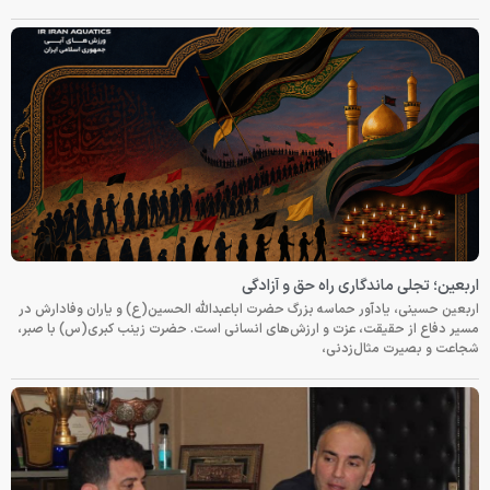
اربعین؛ تجلی ماندگاری راه حق و آزادگی
اربعین حسینی، یادآور حماسه بزرگ حضرت اباعبدالله الحسین(ع) و یاران وفادارش در
مسیر دفاع از حقیقت، عزت و ارزش‌های انسانی است. حضرت زینب کبری(س) با صبر،
شجاعت و بصیرت مثال‌زدنی،