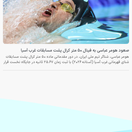
صعود هومر عباسی به فینال ۵۰ متر کرال پشت مسابقات غرب آسیا
هومر عباسی، شناگر تیم ملی ایران، در دور مقدماتی ماده ۵۰ متر کرال پشت مسابقات
شنای قهرمانی غرب آسیا (آستانه ۲۰۲۶) با ثبت زمان ۲۵.۶۷ ثانیه در جایگاه نخست قرار