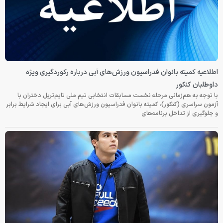
اطلاعیه کمیته بانوان فدراسیون ورزش‌های آبی درباره رکوردگیری ویژه
داوطلبان کنکور
با توجه به هم‌زمانی مرحله نخست مسابقات انتخابی تیم ملی تایم‌تریل دختران با
آزمون سراسری (کنکور)، کمیته بانوان فدراسیون ورزش‌های آبی برای ایجاد شرایط برابر
و جلوگیری از تداخل برنامه‌های