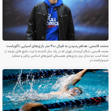
محمد قاسمی: هدفم رسیدن به فینال ۴۰۰ متر بازی‌های آسیایی ناگویاست
محمد قاسمی، شناگر آینده‌دار تهران که در یک سال گذشته با ثبت نتایج قابل توجه، از
جمله کسب دو مدال برنز بازی‌های همبستگی کشورهای اسلامی ریاض و عملکرد
امیدوارکننده در