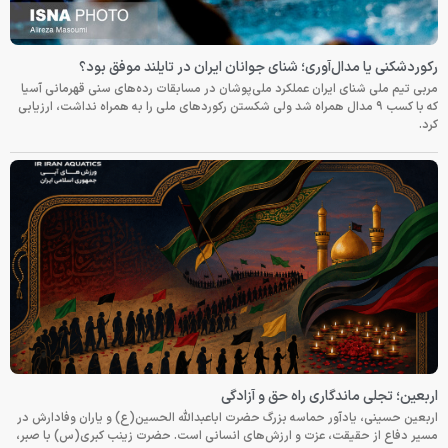
رکوردشکنی یا مدال‌آوری؛ شنای جوانان ایران در تایلند موفق بود؟
مربی تیم ملی شنای ایران عملکرد ملی‌پوشان در مسابقات رده‌های سنی قهرمانی آسیا
که با کسب ۹ مدال همراه شد ولی شکستن رکوردهای ملی را به همراه نداشت، ارزیابی
کرد.
اربعین؛ تجلی ماندگاری راه حق و آزادگی
اربعین حسینی، یادآور حماسه بزرگ حضرت اباعبدالله الحسین(ع) و یاران وفادارش در
مسیر دفاع از حقیقت، عزت و ارزش‌های انسانی است. حضرت زینب کبری(س) با صبر،