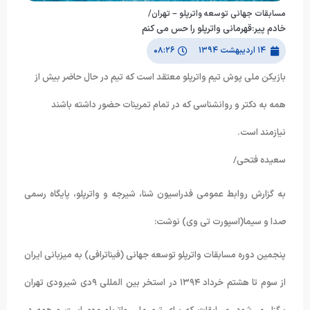
مسابقات جهانی توسعه واترپلو – تهران/
خادم پیر:قهرمانی واترپلو را حس می کنم
۱۴ اردیبهشت ۱۳۹۴
۰۸:۲۶
بازیکن ملی پوش تیم واترپلو معتقد است که تیم در حال حاضر بیش از
همه به دکتر و روانشناسی که در تمام تمرینات حضور داشته باشند
نیازمند است.
سعیده فتحی/
به گزارش روابط عمومی فدراسیون شنا، شیرجه و واترپلو، پایگاه رسمی
صدا و سیما(اسپورت تی وی) نوشت:
پنجمین دوره مسابقات واترپلو توسعه جهانی (فیناترافی) به میزبانی ایران
از سوم تا هشتم خرداد ۱۳۹۴ در استخر بین المللی ۹دی شیرودی تهران