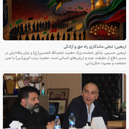
اربعین؛ تجلی ماندگاری راه حق و آزادگی
اربعین حسینی، یادآور حماسه بزرگ حضرت اباعبدالله الحسین(ع) و یاران وفادارش در
مسیر دفاع از حقیقت، عزت و ارزش‌های انسانی است. حضرت زینب کبری(س) با صبر،
شجاعت و بصیرت مثال‌زدنی،