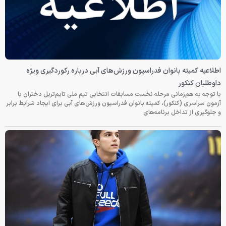
اطلاعیه کمیته بانوان فدراسیون ورزش‌های آبی درباره رکوردگیری ویژه
داوطلبان کنکور
با توجه به هم‌زمانی مرحله نخست مسابقات انتخابی تیم ملی تایم‌تریل دختران با
آزمون سراسری (کنکور)، کمیته بانوان فدراسیون ورزش‌های آبی برای ایجاد شرایط برابر
و جلوگیری از تداخل برنامه‌های