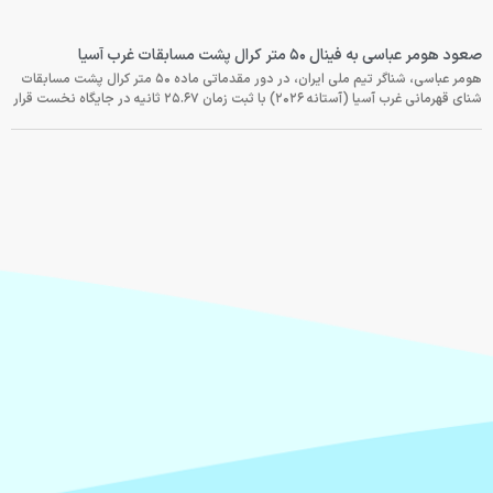
صعود هومر عباسی به فینال ۵۰ متر کرال پشت مسابقات غرب آسیا
هومر عباسی، شناگر تیم ملی ایران، در دور مقدماتی ماده ۵۰ متر کرال پشت مسابقات
شنای قهرمانی غرب آسیا (آستانه ۲۰۲۶) با ثبت زمان ۲۵.۶۷ ثانیه در جایگاه نخست قرار