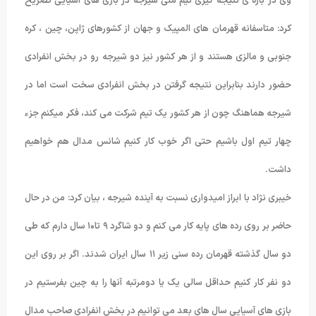
وی در باره ی نتیجه گیری تیم ملی شیرجه در بازی های آسیایی تصریح
کرد: متاسفانه قهرمان های المپیک و جهان از کشورهای ژاپن، چین ، کره
جنوبی و مالزی هستند و از هر کشور نیز دو شیرجه رو در بخش انفرادی
حضور دارند بنابراین نتیجه گرفتن در بخش انفرادی سخت است اما در
شیرجه هماهنگ چون از هر کشور یک تیم شرکت می کند، فکر میکنم جزء
چهار تیم اول باشیم حتی اگر خوب کار کنیم شانس مدال هم خواهیم
داشت.
خیبری نژاد با ابراز امیدواری نسبت به آینده شیرجه ، بیان کرد: من در حال
حاضر بر روی رده های پایه کار می کنم و دو شاگرد ۹ تا۱۰ سال دارم که طی
دو سال گذشته قهرمان رده سنی زیر ۱۱ سال ایران شدند. اگر بر روی این
دو نفر کار کنیم حداقل سالی یک یا دومرتبه آنها را به چین بفرستیم در
بازی های آسیایی سال های بعد می توانیم در بخش انفرادی صاحب مدال