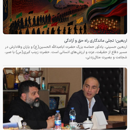
اربعین؛ تجلی ماندگاری راه حق و آزادگی
اربعین حسینی، یادآور حماسه بزرگ حضرت اباعبدالله الحسین(ع) و یاران وفادارش در
مسیر دفاع از حقیقت، عزت و ارزش‌های انسانی است. حضرت زینب کبری(س) با صبر،
شجاعت و بصیرت مثال‌زدنی،