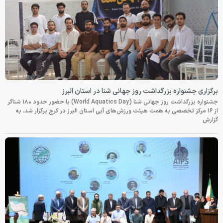
برگزاری جشنواره بزرگداشت روز جهانی شنا در استان البرز
جشنواره بزرگداشت روز جهانی شنا (World Aquatics Day) با حضور حدود ۱۸۰ شناگر
از ۱۶ مرکز تخصصی به همت هیئت ورزش‌های آبی استان البرز در کرج برگزار شد. به
گزارش