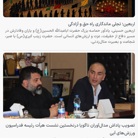
اربعین؛ تجلی ماندگاری راه حق و آزادگی
اربعین حسینی، یادآور حماسه بزرگ حضرت اباعبدالله الحسین(ع) و یاران وفادارش در
مسیر دفاع از حقیقت، عزت و ارزش‌های انسانی است. حضرت زینب کبری(س) با صبر،
شجاعت و بصیرت مثال‌زدنی،
تصویب پاداش مدال‌آوران ناگویا درنخستین نشست هیأت رئیسه فدراسیون
ورزش‌های آبی