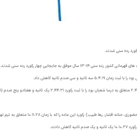
کورد رده سنی شدند.
به گزارش روابط عمومی فدراسیون، شنا، شیرجه و واترپلو؛ دختران شناگر در رقابت های قهرمانی کشور رده سنی ۱۴-۱۳ سال موفق به جابجایی چهار رکورد رده سنی 
در ماده ۲۰۰ متر پروانه مهسا مهمان نواز رکورد قبلی این ماده را که با زمان ۲.۴۵.۹۶ متعلق به درسا شعبان بود را با ثبت رکورد ۲.۴۴.۲۱ یک ثانیه و هفتادو 
همچنین در ماده ۲۰۰*۴ متر آزاد تیمی، تیم تهران متشکل از (بهار امامی، مائده حضوری، حنانه افشار، رها طبیب) رکورد این ماده را که با زمان ۱.۲۸
ش دادند.