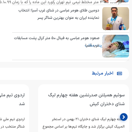
دومین طلای هومر عباسی در شنای غرب آسیا؛ انتخاب
بخشیدند.
نماینده ایران به عنوان بهترین شناگر پسر
انتهای پیام/
صعود هومر عباسی به فینال ۵۰ متر کرال پشت مسابقات
پرینت مطلب
غرب آسیا
اخبار مرتبط
سوئیم همیلتن صدرنشین هفته چهارم لیگ
اردوی تیم ملی
شنای دختران کیش
شد
هفته چهارم لیگ شنای دختران ۲۱ بهمن در استخر
المپیک کیش برگزار شد و جایگاه تیم‌ها بر اساس مجموع
شناگر منتخب در ا