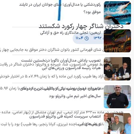
رکوردشکنی یا مدال‌آوری؛ شنای جوانان ایران در تایلند
موفق بود؟
دختران شناگر چهار رکورد شکستند
اربعین؛ تجلی ماندگاری راه حق و آزادگی
۷ اسفند ۱۳۹۲
۱۱:۰۴
در رقابت های شنای قهرمانی کشور بانوان شناگران دختر موفق به جابجایی چهار ر
تصویب پاداش مدال‌آوران ناگویا درنخستین نشست
هیأت رئیسه فدراسیون ورزش‌های آبی
ماده ۴۰۰متر آزاد رها طبیب رکورد این ماده را که با زمان ۵.۰۷.۴۹ در اختیار خودش بود را با ثبت زمان ۵.۴.۱۹ سه ثانیه و سی صدم ثانیه کاهش داد.
طاهریان: اردوی روسیه یکی از باکیفیت‌ترین اردوهای
سال‌های اخیر تیم ملی واترپلو بود
ارتقا بخشید.
انتصاب سرپرست کمیته فنی واترپلو فدراسیون
ورزش‌های آبی
متشکل از( ساناز همت زاده، ساجده تبریزی، کیانا رنجبر، رها طبیب) بود را با ثبت رکورد ۱۰.۱۰.۲۷ یک ثانیه و یک صدم ثانیه کاه