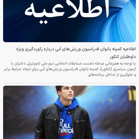
اطلاعیه کمیته بانوان فدراسیون ورزش‌های آبی درباره رکوردگیری ویژه
داوطلبان کنکور
با توجه به هم‌زمانی مرحله نخست مسابقات انتخابی تیم ملی تایم‌تریل دختران با
آزمون سراسری (کنکور)، کمیته بانوان فدراسیون ورزش‌های آبی برای ایجاد شرایط برابر
و جلوگیری از تداخل برنامه‌های