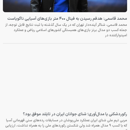
محمد قاسمی: هدفم رسیدن به فینال ۴۰۰ متر بازی‌های آسیایی ناگویاست
محمد قاسمی، شناگر آینده‌دار تهران که در یک سال گذشته با ثبت نتایج قابل توجه، از
جمله کسب دو مدال برنز بازی‌های همبستگی کشورهای اسلامی ریاض و عملکرد
امیدوارکننده در
رکوردشکنی یا مدال‌آوری؛ شنای جوانان ایران در تایلند موفق بود؟
مربی تیم ملی شنای ایران عملکرد ملی‌پوشان در مسابقات رده‌های سنی قهرمانی آسیا
که با کسب ۹ مدال همراه شد ولی شکستن رکوردهای ملی را به همراه نداشت، ارزیابی