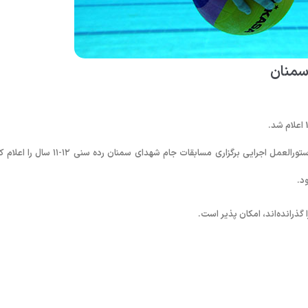
سمنان
به گزارش روابط عمومی فدراسیون شنا، شیرجه و واترپلو؛ کمیته فنی واترپلو دستورالعمل اجرایی برگزاری مسابقات جام شهدای سمنان رده سن
گذرانده‌اند، امکان پذیر است.