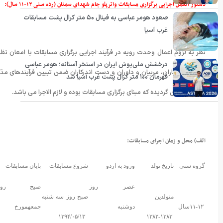
دستور العمل اجرایی برگزاری مسابقات واترپلو جام شهدای سمنان (رده سنی ۱۲-۱۱ سال):
صعود هومر عباسی به فینال ۵۰ متر کرال پشت مسابقات
مقدمه:
غرب آسیا
نظر به لزوم اعمال وحدت رویه در فرآیند اجرایی برگزاری مسابقات با امعان نظ
درخشش ملی‌پوش ایران در استخر آستانه؛ هومر عباسی
تکریم ورزشکاران، مربیان و داوران و دست اندرکاران ضمن تبیین فرآیندهای 
قهرمان ۱۰۰ متر کرال پشت غرب آسیا شد
العمل تدوین گردیده که مبنای برگزاری مسابقات بوده و لازم الاجرا می باشد.
الف) محل و زمان اجرای مسابقات:
گروه سنی
تاریخ تولد
ورود به اردو
شروع مسابقات
پایان مسابقات
عصر روز
صبح روز
متولدین
صبح روز سه شنبه
۱۱-۱۲سال
دوشنبه
جمعهمورخ
۱۳۹۴/۰۵/۱۳
۱۳۸۳-۱۳۸۲