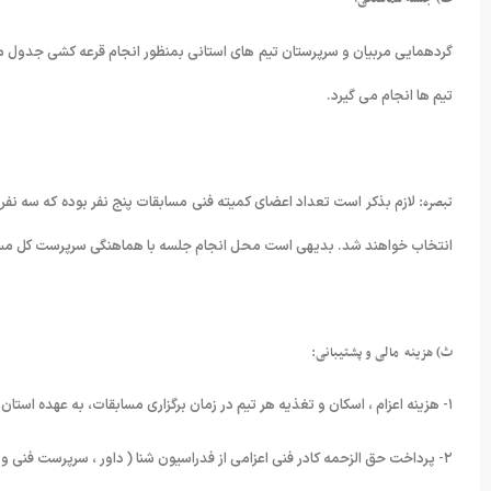
تیم ها انجام می گیرد.
تبصره:
لازم بذکر است تعداد اعضای کمیته فنی مسابقات پنج نفر بوده که سه نفر آ
انتخاب خواهند شد. بدیهی است محل انجام جلسه با هماهنگی سرپرست کل مسابق
ث) هزینه مالی و پشتیبانی:
۱- هزینه اعزام ، اسکان و تغذیه هر تیم در زمان برگزاری مسابقات، به عهده استان میهمان (تیم های شرکت کننده ) میباشد.
۲- پرداخت حق الزحمه کادر فنی اعزامی از فدراسیون شنا ( داور ، سرپرست فنی و ناظر و … ) به عهده میزبان مسابقات خواهد بود.