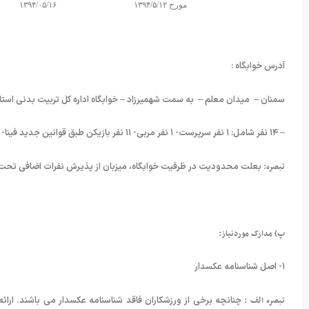
مورخ ۱۳۹۴/۵/۱۲
۱۳۹۴/۰۵/۱۶
آدرس خوابگاه :
سمنان – میدان معلم – به سمت شهمیرزاد – خوابگاه اداره کل تربیت بدنی استا
– ۱۴ نفر شامل: ۱ نفر سرپرست- ۱ نفر مربی- ۱۱ نفر بازیکن طبق قوانین جدید فینا- ۱ نفر داور رسمی (کارت دار) می باشد.
تبصره:
بعلت محدودیت در ظرفیت خوابگاه، میزبان از پذیرش نفرات اضافی تحت 
پ) مدارک موردنیاز:
۱- اصل شناسنامه عکسدار
تبصره الف :
چنانچه برخی از ورزشکاران فاقد شناسنامه عکسدار می باشند. ارائ