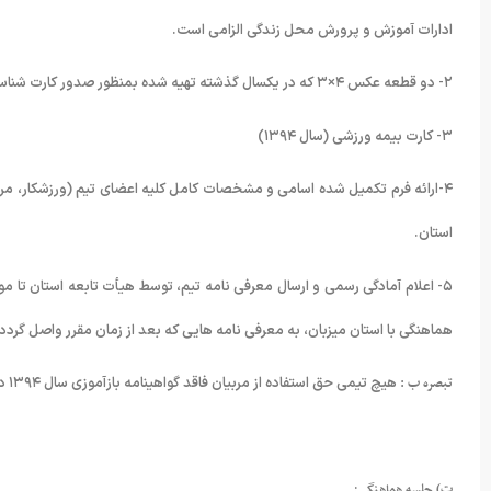
ادارات آموزش و پرورش محل زندگی الزامی است.
۲- دو قطعه عکس ۴×۳ که در یکسال گذشته تهیه شده بمنظور صدور کارت شناسایی (ID کارت)
۳- کارت بیمه ورزشی (سال ۱۳۹۴)
۴-ارائه فرم تکمیل شده اسامی و مشخصات کامل کلیه اعضای تیم (ورزشکار، مرب
استان.
۵- اعلام آمادگی رسمی و ارسال معرفی نامه تیم، توسط هیأت تابعه استان تا مورخ
هماهنگی با استان میزبان، به معرفی نامه هایی که بعد از زمان مقرر واصل گرد
تبصره ب :
هیچ تیمی حق استفاده از مربیان فاقد گواهینامه بازآموزی سال ۱۳۹۴ در نیمکت تیم خود را نخواهد داشت که اسامی واجدین شرایط پیوست می باشد .
ت) جلسه هماهنگی
: