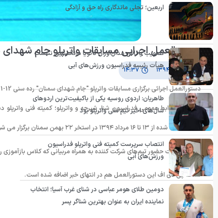
اربعین؛ تجلی ماندگاری راه حق و آزادگی
دستورالعمل اجرایی مسابقات واترپلو جام شهدای 
تصویب پاداش مدال‌آوران ناگویا درنخستین نشست
هیأت رئیسه فدراسیون ورزش‌های آبی
۲۹ تیر ۱۳۹۴
۱۴:۳۷
دستورالعمل اجرائی برگزاری مسابقات ‏واترپلو "جام ‏شهدای سمنان" رده سنی 12-11 ‏اعلام شد.
طاهریان: اردوی روسیه یکی از باکیفیت‌ترین اردوهای
سال‌های اخیر تیم ملی واترپلو بود
مسابقات یاد شده از ۱۳ تا ۱۶ مرداد ۱۳۹۴ در استخر ۲۲ بهمن سمنان برگزار می شود.
انتصاب سرپرست کمیته فنی واترپلو فدراسیون
لازم بذکر است حضور تیم‌های شرکت کننده به همراه مربیانی که کلاس بازآموزی را 
ورزش‌های آبی
نسخه پی دی اف این دستورالعمل هم در انتهای خبر اضافه شده است.
دومین طلای هومر عباسی در شنای غرب آسیا؛ انتخاب
نماینده ایران به عنوان بهترین شناگر پسر