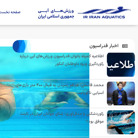
صفحه نخست
اخبار فدراسیون
اطلاعیه کمیته بانوان فدراسیون ورزش‌های آبی درباره
رکوردگیری ویژه داوطلبان کنکور
محمد قاسمی: هدفم رسیدن به فینال ۴۰۰ متر بازی‌های
آسیایی ناگویاست
رکوردشکنی یا مدال‌آوری؛ شنای جوانان ایران در تایلند
موفق بود؟