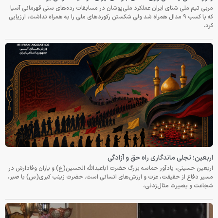
مربی تیم ملی شنای ایران عملکرد ملی‌پوشان در مسابقات رده‌های سنی قهرمانی آسیا
که با کسب ۹ مدال همراه شد ولی شکستن رکوردهای ملی را به همراه نداشت، ارزیابی
کرد.
اربعین؛ تجلی ماندگاری راه حق و آزادگی
اربعین حسینی، یادآور حماسه بزرگ حضرت اباعبدالله الحسین(ع) و یاران وفادارش در
مسیر دفاع از حقیقت، عزت و ارزش‌های انسانی است. حضرت زینب کبری(س) با صبر،
شجاعت و بصیرت مثال‌زدنی،