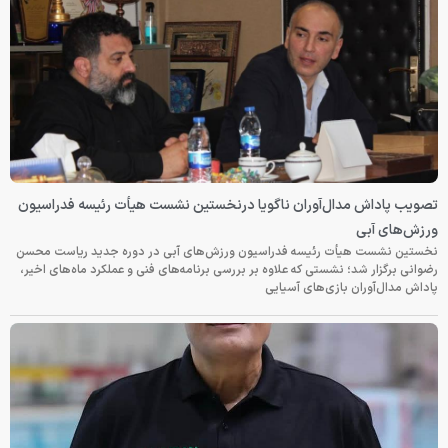
تصویب پاداش مدال‌آوران ناگویا درنخستین نشست هیأت رئیسه فدراسیون
ورزش‌های آبی
نخستین نشست هیأت رئیسه فدراسیون ورزش‌های آبی در دوره جدید ریاست محسن
رضوانی برگزار شد؛ نشستی که علاوه بر بررسی برنامه‌های فنی و عملکرد ماه‌های اخیر،
پاداش مدال‌آوران بازی‌های آسیایی