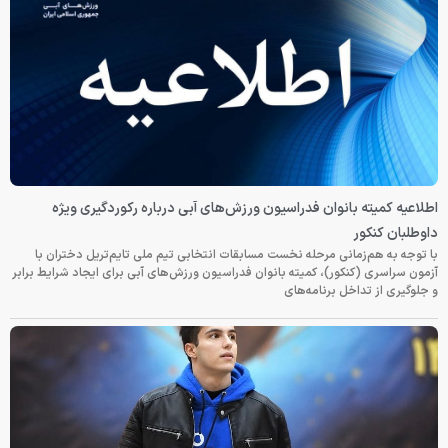
اطلاعیه کمیته بانوان فدراسیون ورزش‌های آبی درباره رکوردگیری ویژه
داوطلبان کنکور
با توجه به هم‌زمانی مرحله نخست مسابقات انتخابی تیم ملی تایم‌تریل دختران با
آزمون سراسری (کنکور)، کمیته بانوان فدراسیون ورزش‌های آبی برای ایجاد شرایط برابر
و جلوگیری از تداخل برنامه‌های