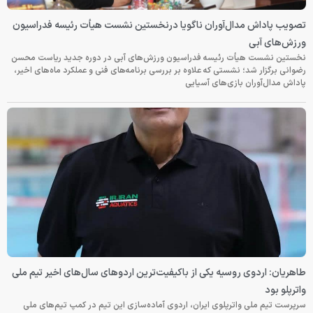
تصویب پاداش مدال‌آوران ناگویا درنخستین نشست هیأت رئیسه فدراسیون
ورزش‌های آبی
نخستین نشست هیأت رئیسه فدراسیون ورزش‌های آبی در دوره جدید ریاست محسن
رضوانی برگزار شد؛ نشستی که علاوه بر بررسی برنامه‌های فنی و عملکرد ماه‌های اخیر،
پاداش مدال‌آوران بازی‌های آسیایی
طاهریان: اردوی روسیه یکی از باکیفیت‌ترین اردوهای سال‌های اخیر تیم ملی
واترپلو بود
سرپرست تیم ملی واترپلوی ایران، اردوی آماده‌سازی این تیم در کمپ تیم‌های ملی