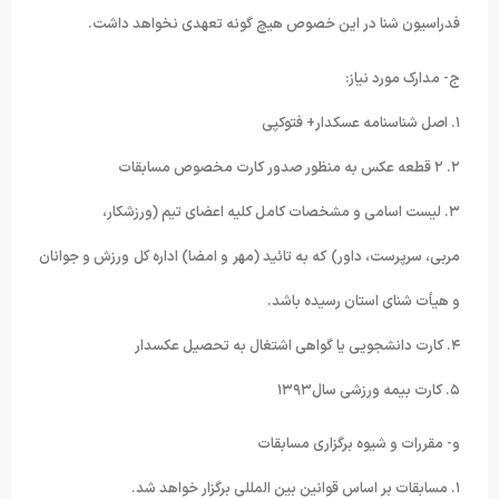
فدراسیون شنا در این خصوص هیچ گونه تعهدی نخواهد داشت.
ج- مدارک مورد نیاز:
۱. اصل شناسنامه عسکدار+ فتوکپی
۲. ۲ قطعه عکس به منظور صدور کارت مخصوص مسابقات
۳. لیست اسامی و مشخصات کامل کلیه اعضای تیم (ورزشکار،
مربی، سرپرست، داور) که به تائید (مهر و امضا) اداره کل ورزش و جوانان
و هیأت شنای استان رسیده باشد.
۴. کارت دانشجویی یا گواهی اشتغال به تحصیل عکسدار
۵. کارت بیمه ورزشی سال۱۳۹۳
و- مقررات و شیوه برگزاری مسابقات
۱. مسابقات بر اساس قوانین بین المللی برگزار خواهد شد.