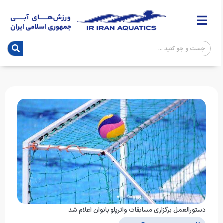
دستورالعمل برگزاری مسابقات واترپلو بانوان اعلام شد