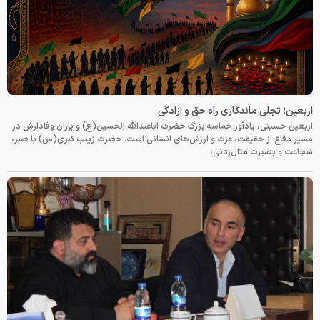
اربعین؛ تجلی ماندگاری راه حق و آزادگی
اربعین حسینی، یادآور حماسه بزرگ حضرت اباعبدالله الحسین(ع) و یاران وفادارش در
مسیر دفاع از حقیقت، عزت و ارزش‌های انسانی است. حضرت زینب کبری(س) با صبر،
شجاعت و بصیرت مثال‌زدنی،