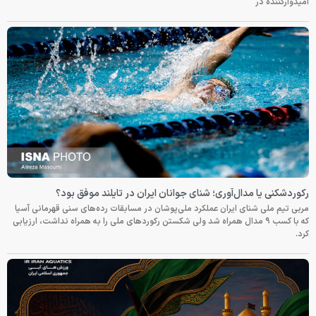
امیدوارکننده در
رکوردشکنی یا مدال‌آوری؛ شنای جوانان ایران در تایلند موفق بود؟
مربی تیم ملی شنای ایران عملکرد ملی‌پوشان در مسابقات رده‌های سنی قهرمانی آسیا
که با کسب ۹ مدال همراه شد ولی شکستن رکوردهای ملی را به همراه نداشت، ارزیابی
کرد.