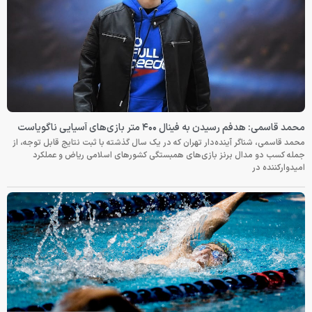
محمد قاسمی: هدفم رسیدن به فینال ۴۰۰ متر بازی‌های آسیایی ناگویاست
محمد قاسمی، شناگر آینده‌دار تهران که در یک سال گذشته با ثبت نتایج قابل توجه، از
جمله کسب دو مدال برنز بازی‌های همبستگی کشورهای اسلامی ریاض و عملکرد
امیدوارکننده در