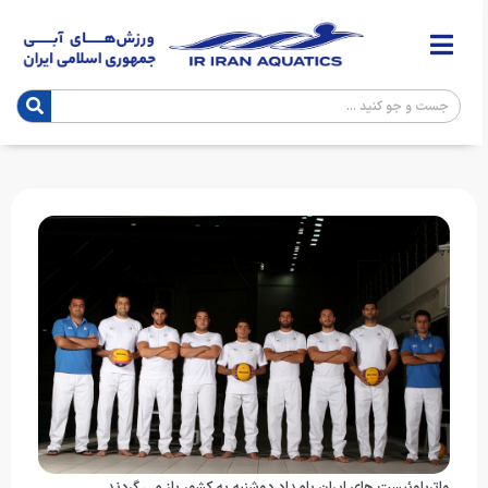
واترپلوئیست های ایران بامداد دوشنبه به کشور باز می گردند