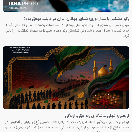
رکوردشکنی یا مدال‌آوری؛ شنای جوانان ایران در تایلند موفق بود؟
مربی تیم ملی شنای ایران عملکرد ملی‌پوشان در مسابقات رده‌های سنی قهرمانی آسیا
که با کسب ۹ مدال همراه شد ولی شکستن رکوردهای ملی را به همراه نداشت، ارزیابی
کرد.
اربعین؛ تجلی ماندگاری راه حق و آزادگی
اربعین حسینی، یادآور حماسه بزرگ حضرت اباعبدالله الحسین(ع) و یاران وفادارش در
مسیر دفاع از حقیقت، عزت و ارزش‌های انسانی است. حضرت زینب کبری(س) با صبر،