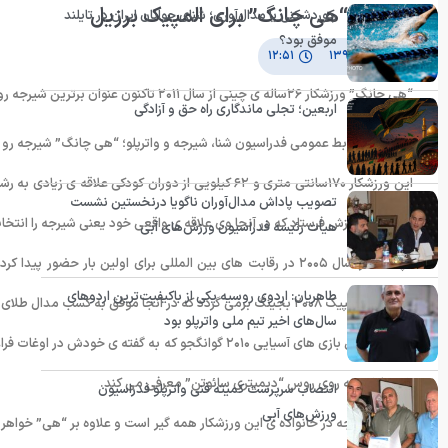
دورخیز “هی چانگ” برای المپیک برزیل
رکوردشکنی یا مدال‌آوری؛ شنای جوانان ایران در تایلند
موفق بود؟
۱ مهر ۱۳۹۲
۱۲:۵۱
“هی چانگ” ورزشکار ٢۶ساله ی چینی از سال ٢۰١١ تاکنون عنوان برترین شیرجه روی تخته ی سه متر را در کارنامه ی خود دارد.
اربعین؛ تجلی ماندگاری راه حق و آزادگی
به گزارش روابط عمومی فدراسیون شنا، شیرجه و واترپلو؛ “هی چانگ” شیرجه رو 
این ورزشکار ١٧۰سانتی متری و ۶٢ کیلویی از دوران کودکی
تصویب پاداش مدال‌آوران ناگویا درنخستین نشست
مدرسه ی ورزش فرستاد که در آنجا وی علاقه ی واقعی خود یعنی شیرجه را انتخاب
هیأت رئیسه فدراسیون ورزش‌های آبی
“چانگ” از سال ٢۰۰۵ در رقابت های بین المللی برای اولین بار ح
طاهریان: اردوی روسیه یکی از باکیفیت‌ترین اردوهای
مسابقات المپیک ٢۰۰٨ بجینگ برمی گردد که در آنجا موفق به کسب مدال طلای تخته ی سه متر در سن ٢١سالگی شد.
سال‌های اخیر تیم ملی واترپلو بود
حامل مشعل بازی های آسیایی ٢۰١۰ گوانگجو که به گف
خود را شیرجه روی روس “دیمیتری سائوتن” معرفی می کند.
انتصاب سرپرست کمیته فنی واترپلو فدراسیون
ورزش‌های آبی
رشته ی شیرجه در خانواده ی این ورزشکار همه گیر است و علاوه بر “هی” خواهر و 