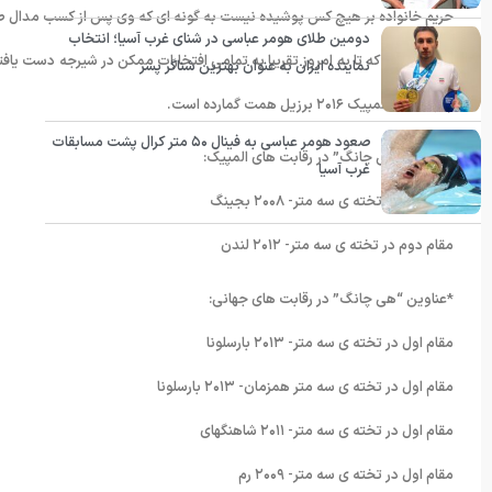
حریم خانواده بر هیچ کس پوشیده نیست به گونه ای که وی پس از کسب مدال طلا در بازی های آسیایی ٢۰۰۶ اقدام به خری
دومین طلای هومر عباسی در شنای غرب آسیا؛ انتخاب
“هی چانگ” که تا به امروز تقریبا به تمامی افتخارات ممکن در شیرجه دست یاف
نماینده ایران به عنوان بهترین شناگر پسر
رقابت های المپیک ٢۰١۶ برزیل همت گمارده است.
صعود هومر عباسی به فینال ۵۰ متر کرال پشت مسابقات
*عناوین “هی چانگ” در رقابت های المپیک:
غرب آسیا
مقام اول در تخته ی سه متر- ٢۰۰٨ بجینگ
مقام دوم در تخته ی سه متر- ٢۰١٢ لندن
*عناوین “هی چانگ” در رقابت های جهانی:
مقام اول در تخته ی سه متر- ٢۰١٣ بارسلونا
مقام اول در تخته ی سه متر همزمان- ٢۰١٣ بارسلونا
مقام اول در تخته ی سه متر- ٢۰١١ شاهنگهای
مقام اول در تخته ی سه متر- ٢۰۰٩ رم