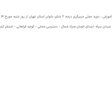
به گزارش روابط عمومی فدراسی
کشواد واقع در میدان سپاه- ابتدای اتوبان صیاد شمال – دسترسی محلی – کوچه فراهانی – استخر کش