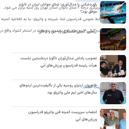
رکوردشکنی یا مدال‌آوری؛ شنای جوانان ایران در تایلند
دوره عملی مربیگری درجه 2 شنای بانوان استان تهران روز شنبه برگزار می شود.
موفق بود؟
۱۳۹۴ از ساعت ۱۲ الی ۱۶ روزهای زوج به مدت دو هفته در استخر 
اربعین؛ تجلی ماندگاری راه حق و آزادگی
برگزار می شود .
تصویب پاداش مدال‌آوران ناگویا درنخستین نشست
هیأت رئیسه فدراسیون ورزش‌های آبی
انتهای پیام
طاهریان: اردوی روسیه یکی از باکیفیت‌ترین اردوهای
پرینت مطلب
سال‌های اخیر تیم ملی واترپلو بود
انتصاب سرپرست کمیته فنی واترپلو فدراسیون
ورزش‌های آبی