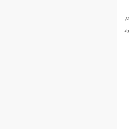
ون شنا، شیرجه و واترپلو؛ بنا به اطلاعیه کمیته آموزش ، دوره عملی مربیگری درجه ۲ شنای بانوان استان تهران از روز شنبه مورخ ۱۴ آذر
واد