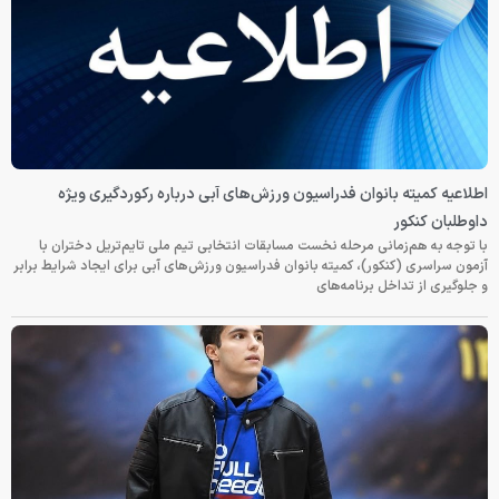
اطلاعیه کمیته بانوان فدراسیون ورزش‌های آبی درباره رکوردگیری ویژه
داوطلبان کنکور
با توجه به هم‌زمانی مرحله نخست مسابقات انتخابی تیم ملی تایم‌تریل دختران با
آزمون سراسری (کنکور)، کمیته بانوان فدراسیون ورزش‌های آبی برای ایجاد شرایط برابر
و جلوگیری از تداخل برنامه‌های