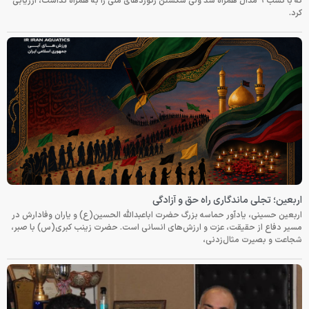
که با کسب ۹ مدال همراه شد ولی شکستن رکوردهای ملی را به همراه نداشت، ارزیابی
کرد.
اربعین؛ تجلی ماندگاری راه حق و آزادگی
اربعین حسینی، یادآور حماسه بزرگ حضرت اباعبدالله الحسین(ع) و یاران وفادارش در
مسیر دفاع از حقیقت، عزت و ارزش‌های انسانی است. حضرت زینب کبری(س) با صبر،
شجاعت و بصیرت مثال‌زدنی،