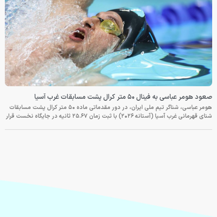
صعود هومر عباسی به فینال ۵۰ متر کرال پشت مسابقات غرب آسیا
هومر عباسی، شناگر تیم ملی ایران، در دور مقدماتی ماده ۵۰ متر کرال پشت مسابقات
شنای قهرمانی غرب آسیا (آستانه ۲۰۲۶) با ثبت زمان ۲۵.۶۷ ثانیه در جایگاه نخست قرار