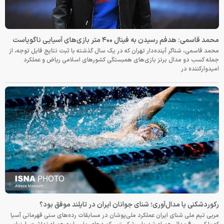
محمد قاسمی: هدفم رسیدن به فینال ۴۰۰ متر بازی‌های آسیایی ناگویاست
محمد قاسمی، شناگر آینده‌دار تهران که در یک سال گذشته با ثبت نتایج قابل توجه، از
جمله کسب دو مدال برنز بازی‌های همبستگی کشورهای اسلامی ریاض و عملکرد
امیدوارکننده در
رکوردشکنی یا مدال‌آوری؛ شنای جوانان ایران در تایلند موفق بود؟
مربی تیم ملی شنای ایران عملکرد ملی‌پوشان در مسابقات رده‌های سنی قهرمانی آسیا