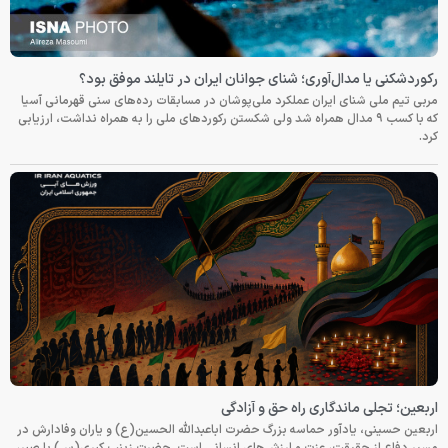
رکوردشکنی یا مدال‌آوری؛ شنای جوانان ایران در تایلند موفق بود؟
مربی تیم ملی شنای ایران عملکرد ملی‌پوشان در مسابقات رده‌های سنی قهرمانی آسیا
که با کسب ۹ مدال همراه شد ولی شکستن رکوردهای ملی را به همراه نداشت، ارزیابی
کرد.
اربعین؛ تجلی ماندگاری راه حق و آزادگی
اربعین حسینی، یادآور حماسه بزرگ حضرت اباعبدالله الحسین(ع) و یاران وفادارش در
مسیر دفاع از حقیقت، عزت و ارزش‌های انسانی است. حضرت زینب کبری(س) با صبر،