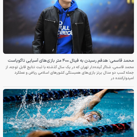
محمد قاسمی: هدفم رسیدن به فینال ۴۰۰ متر بازی‌های آسیایی ناگویاست
محمد قاسمی، شناگر آینده‌دار تهران که در یک سال گذشته با ثبت نتایج قابل توجه، از
جمله کسب دو مدال برنز بازی‌های همبستگی کشورهای اسلامی ریاض و عملکرد
امیدوارکننده در