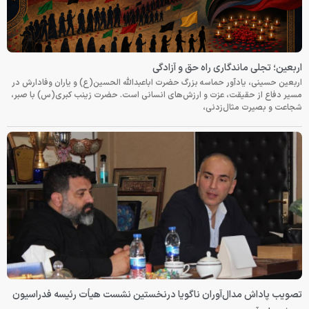
اربعین؛ تجلی ماندگاری راه حق و آزادگی
اربعین حسینی، یادآور حماسه بزرگ حضرت اباعبدالله الحسین(ع) و یاران وفادارش در
مسیر دفاع از حقیقت، عزت و ارزش‌های انسانی است. حضرت زینب کبری(س) با صبر،
شجاعت و بصیرت مثال‌زدنی،
تصویب پاداش مدال‌آوران ناگویا درنخستین نشست هیأت رئیسه فدراسیون