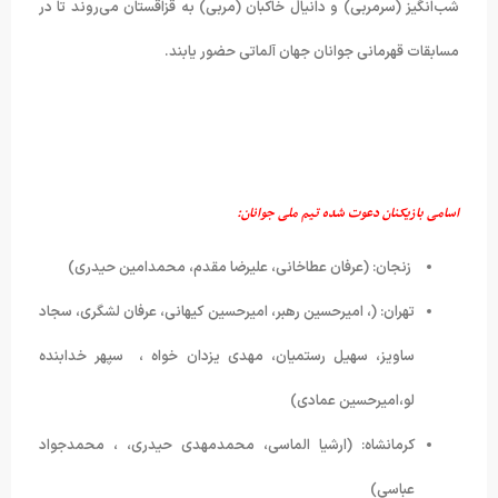
شب‌انگیز (سرمربی) و دانیال خاکبان (مربی) به قزاقستان می‌روند تا در
مسابقات قهرمانی جوانان جهان آلماتی حضور یابند.
اسامی بازیکنان دعوت شده تیم ملی جوانان:
زنجان: (عرفان عطاخانی، علیرضا مقدم، محمدامین حیدری)
تهران: (، امیرحسین رهبر، امیرحسین کیهانی، عرفان لشگری، سجاد
ساویز، سهیل رستمیان، مهدی یزدان خواه ، سپهر خدابنده
لو،امیرحسین عمادی)
کرمانشاه: (ارشیا الماسی، محمدمهدی حیدری، ، محمدجواد
عباسی)