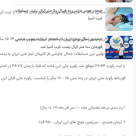
صعود هومر عباسی به فینال ۵۰ متر کرال پشت مسابقات
غرب آسیا
رسید.
همچنین آرمان صیدی شناگر نوجوان و با استعداد ایران نیز در رده سنی ۱۴-۱۵ سال با ثبت زمان ۱:۰۶:۹۳ در ماده ۱۰۰ متر قورباغه اول شد.
درخشش ملی‌پوش ایران در استخر آستانه؛ هومر عباسی
قهرمان ۱۰۰ متر کرال پشت غرب آسیا شد
اما در مرحله نهایی این مسابقات جمال چاوشی فر کاپیتان تیم ملی ایران با بدش
قورباغه رکورد ملی ایران در رده سنی ۱۵ – ۱۷ سال را شکست. رکورد ملی قبلی این ماده ۱:۰۶:۰۲ بود.
*رده بندی مرحله مقدماتی ماده ۱۰۰ متر قورباغه (۱۴-۱۵ سال)
۱- آرمان صیدی – سرزمین موج های آبی ایران – ۱:۰۶:۹۵