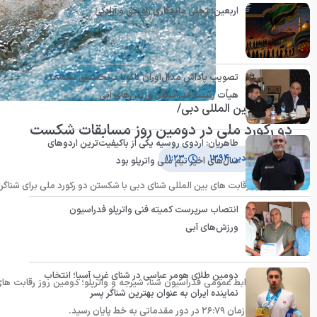
اربعین؛ تجلی ماندگاری راه حق و آزادگی
تصویب پاداش مدال‌آوران ناگویا درنخستین نشست
هیأت رئیسه فدراسیون ورزش‌های آبی
مسابقات بین المللی دبی/
دو رکورد ملی در دومین روز مسابقات شکست
طاهریان: اردوی روسیه یکی از باکیفیت‌ترین اردوهای
۱۴ فروردین ۱۳۹۴
۱۱:۲۳
سال‌های اخیر تیم ملی واترپلو بود
دومین روز رقابت های بین المللی شنای دبی با شکستن دو رکورد ملی برای شناگر
انتصاب سرپرست کمیته فنی واترپلو فدراسیون
ورزش‌های آبی
دومین طلای هومر عباسی در شنای غرب آسیا؛ انتخاب
نماینده ایران به عنوان بهترین شناگر پسر
پشت با ثبت زمان ۲۶:۷۹ در دور مقدماتی به خط پایان رسید.