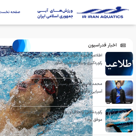
صفحه نخست
اخبار فدراسیون
اطلاعیه کمیته بانوان فدراسیون ورزش‌های آبی درباره
رکوردگیری ویژه داوطلبان کنکور
محمد قاسمی: هدفم رسیدن به فینال ۴۰۰ متر بازی‌های
آسیایی ناگویاست
رکوردشکنی یا مدال‌آوری؛ شنای جوانان ایران در تایلند
موفق بود؟