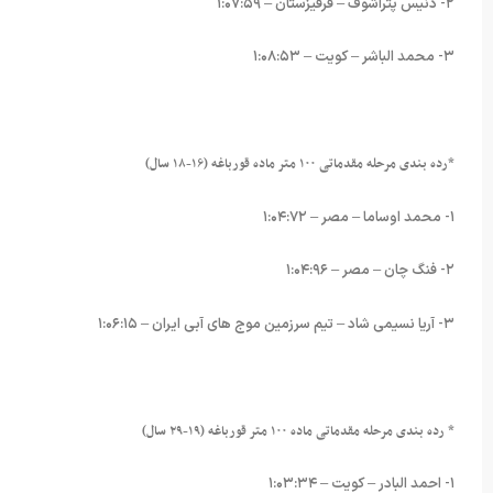
۲- دنیس پتراشوف – قرقیزستان – ۱:۰۷:۵۹
۳- محمد الباشر – کویت – ۱:۰۸:۵۳
*رده بندی مرحله مقدماتی ۱۰۰ متر ماده قورباغه (۱۶-۱۸ سال)
۱- محمد اوساما – مصر – ۱:۰۴:۷۲
۲- فنگ چان – مصر – ۱:۰۴:۹۶
۳- آریا نسیمی شاد – تیم سرزمین موج های آبی ایران – ۱:۰۶:۱۵
* رده بندی مرحله مقدماتی ماده ۱۰۰ متر قورباغه (۱۹-۲۹ سال)
۱- احمد البادر – کویت – ۱:۰۳:۳۴