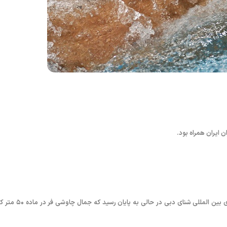
ان ایران همراه بود.
به گزارش روابط عمومی فدراسیون شنا، شیرجه و واترپلو؛ دومین روز رقابت های بین المللی شنای دبی در حالی ب