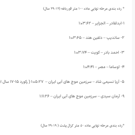
* رده بندی مرحله نهایی ماده ۱۰۰ متر قورباغه (۱۲-۲۹ سال)
۱-ابدلقادر – الجزایر – ۱:۰۳:۶۲
۲- ساندیپ – دلفین هند – ۱:۰۳:۶۵
۳- احمد بادر – کویت – ۱:۰۳:۷۴
۴- اوساما – مصر – ۱:۰۴:۴۱
۵- آریا نسیمی شاد – سرزمین موج های آبی ایران – ۱:۰۵:۲۷ ( رکورد ۱۵-۱۷ سال ایران ۱:۰۶:۰۲ خودش را شکست)
۹- آرمان سیدی – سرزمین موج های آبی ایران – ۱:۱۱:۲۶
*رده بندی مرحله نهایی ماده ۵۰ متر کرال پشت ( ۱۹-۲۹ سال)