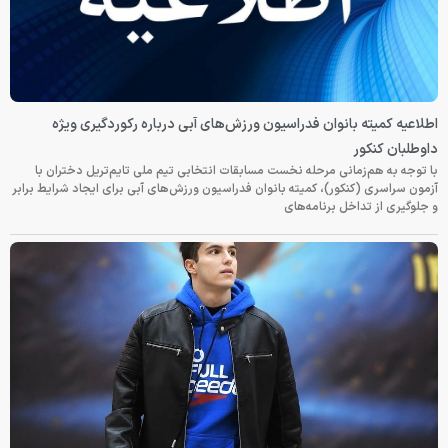
اطلاعیه کمیته بانوان فدراسیون ورزش‌های آبی درباره رکوردگیری ویژه
داوطلبان کنکور
با توجه به هم‌زمانی مرحله نخست مسابقات انتخابی تیم ملی تایم‌تریل دختران با
آزمون سراسری (کنکور)، کمیته بانوان فدراسیون ورزش‌های آبی برای ایجاد شرایط برابر
و جلوگیری از تداخل برنامه‌های