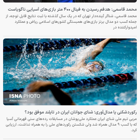
محمد قاسمی: هدفم رسیدن به فینال ۴۰۰ متر بازی‌های آسیایی ناگویاست
محمد قاسمی، شناگر آینده‌دار تهران که در یک سال گذشته با ثبت نتایج قابل توجه، از
جمله کسب دو مدال برنز بازی‌های همبستگی کشورهای اسلامی ریاض و عملکرد
امیدوارکننده در
رکوردشکنی یا مدال‌آوری؛ شنای جوانان ایران در تایلند موفق بود؟
مربی تیم ملی شنای ایران عملکرد ملی‌پوشان در مسابقات رده‌های سنی قهرمانی آسیا
که با کسب ۹ مدال همراه شد ولی شکستن رکوردهای ملی را به همراه نداشت، ارزیابی
کرد.