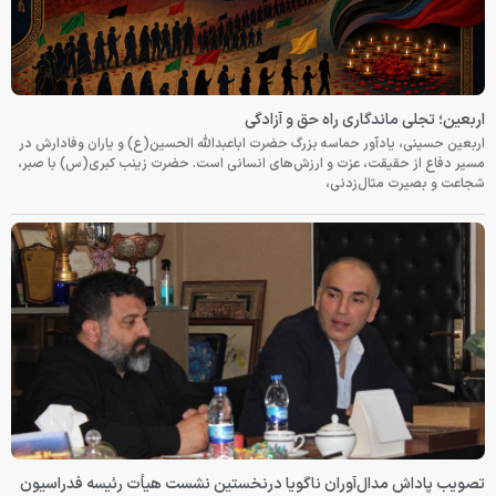
اربعین؛ تجلی ماندگاری راه حق و آزادگی
اربعین حسینی، یادآور حماسه بزرگ حضرت اباعبدالله الحسین(ع) و یاران وفادارش در
مسیر دفاع از حقیقت، عزت و ارزش‌های انسانی است. حضرت زینب کبری(س) با صبر،
شجاعت و بصیرت مثال‌زدنی،
تصویب پاداش مدال‌آوران ناگویا درنخستین نشست هیأت رئیسه فدراسیون