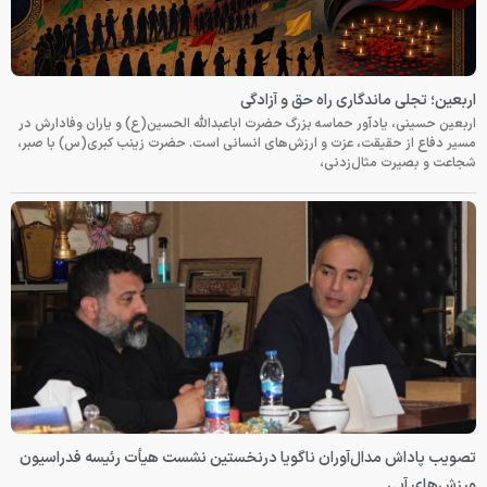
اربعین؛ تجلی ماندگاری راه حق و آزادگی
اربعین حسینی، یادآور حماسه بزرگ حضرت اباعبدالله الحسین(ع) و یاران وفادارش در
مسیر دفاع از حقیقت، عزت و ارزش‌های انسانی است. حضرت زینب کبری(س) با صبر،
شجاعت و بصیرت مثال‌زدنی،
تصویب پاداش مدال‌آوران ناگویا درنخستین نشست هیأت رئیسه فدراسیون
ورزش‌های آبی