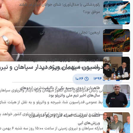
رکوردشکنی یا مدال‌آوری؛ شنای جوانان ایران در تایلند
موفق بود؟
اربعین؛ تجلی ماندگاری راه حق و آزادگی
تصویب پاداش مدال‌آوران ناگویا درنخستین نشست
رئیس فدراسیون میهمان ویژه دیدار سپاهان و نیر
هیأت رئیسه فدراسیون ورزش‌های آبی
۵ بهمن ۱۳۹۴
۱۰:۲۶
طاهریان: اردوی روسیه یکی از باکیفیت‌ترین اردوهای
محسن رضوانی رئیس فدراسیون شنای کشور میهمان ویژه دیدار واترپلوی سپاهان 
سال‌های اخیر تیم ملی واترپلو بود
به گزارش روابط عمومی فدراسیون شنا، شیرجه و واترپلو و به نقل از هیئت شن
دو تیم فولادسپاهان و نیروی زمینی در چارچوب لیگ برتر واترپلوی کشور خواهد ب
انتصاب سرپرست کمیته فنی واترپلو فدراسیون
ورزش‌های آبی
دو تیم فولادمبارکه سپاهان و نیروی زمینی از ساعت ۱۵:۰۰ روز سه شنبه ۶ بهمن در استخر انقلاب به مصاف هم می‌روند.