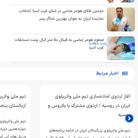
دومین طلای هومر عباسی در شنای غرب آسیا؛ انتخاب
نماینده ایران به عنوان بهترین شناگر پسر
انتهای پیام
صعود هومر عباسی به فینال ۵۰ متر کرال پشت مسابقات
پرینت مطلب
غرب آسیا
اخبار مرتبط
آغاز اردوی آماده‌سازی تیم ملی واترپلوی
تیم ملی واترپل
ایران در روسیه / اردوی مشترک با بلاروس و
ازبکستان پنجم
روسیه
تیم ملی واترپلوی 
دوازدهمین دوره 
تیم ملی واترپلوی بزرگسالان ایران در ادامه برنامه‌های
ورزش‌های آبی آسی